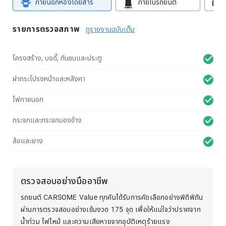
ภายนอกห้องโดยสาร
ภายในรถยนต์
รายการตรวจสภาพ
ดูรายงานฉบับเต็ม
โครงสร้าง, บอดี้, กันชนและประตู
ฝากระโปรงหน้าและหลังคา
ไฟภายนอก
กระจกและกระจกมองข้าง
ล้อและยาง
ตรวจสอบอย่างมืออาชีพ
รถยนต์ CARSOME Value ทุกคันได้รับการคัดเลือกอย่างพิถีพิถัน
ผ่านการตรวจสอบอย่างเข้มงวด 175 จุด เพื่อให้แน่ใจว่าปราศจาก
น้ำท่วม ไฟไหม้ และความเสียหายจากอุบัติเหตุร้ายแรง