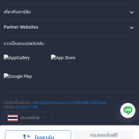
คำถามที่พบบ่อย
ติดต่อเรา
ที่ตั้งของเรา
เกี่ยวกับคาร์ซัม
เรื่องราวของเรา
ซื้อรถจาก CARSOME
บทความ
การแจ้งเบาะแส
ร่วมงานกับเรา
Partner Websites
AutoFun
One2Car
AutoSpinn
CarTimes
ดาวน์โหลดแอปพลิเคชัน
วิธีเลือกซื้อเพิ่มเติม:
ค้นหาศูนย์บริการครบวงจร CARSOME ใกล้บ้านคุณ.
หรือโทร
02-026-1188
ประเทศไทย
© 2016-2025 CARSOME (THAILAND) CO., LTD.(105559096112) สงวน
ทดลองขับฟรี
ลิขสิทธิ์
โทรหาฉัน