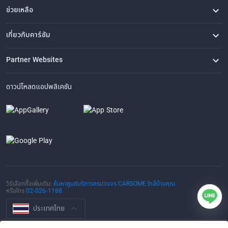
ช่วยเหลือ
คำถามที่พบบ่อย
ติดต่อเรา
ที่ตั้งของเรา
เกี่ยวกับคาร์ซัม
เรื่องราวของเรา
ซื้อรถจาก CARSOME
บทความ
การแจ้งเบาะแส
ร่วมงานกับเรา
Partner Websites
AutoFun
One2Car
AutoSpinn
CarTimes
ดาวน์โหลดแอปพลิเคชัน
วิธีเลือกซื้อเพิ่มเติม:
ค้นหาศูนย์บริการครบวงจร CARSOME ใกล้บ้านคุณ.
หรือโทร
02-026-1188
ประเทศไทย
© 2016-2025 CARSOME (THAILAND) CO., LTD.(105559096112) สงวน