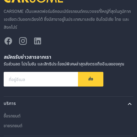
CARSOME เป็นแพลตฟอร์มอีคอมเมิร์ซรถยนต์ครบวงจรที่ใหญ่ที่สุดในภูมิภาค
เอเชียตะวันออกเฉียงใต้ ซึ่งมีสาขาอยู่ในประเทศมาเลเซีย อินโดนีเซีย ไทย และ
สิงคโปร์
สมัครรับข่าวสารจากเรา
รับส่วนลด โปรโมชัน และสิทธิประโยชน์พิเศษล่าสุดส่งตรงถึงอีเมลของคุณ
ส่ง
ที่อยู่อีเมล
บริการ
ซื้อรถยนต์
ขายรถยนต์