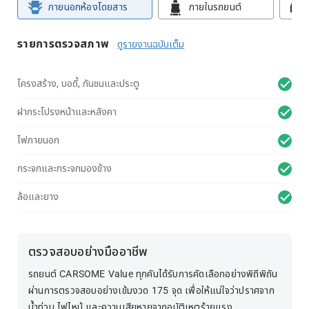
ภายนอกห้องโดยสาร
ภายในรถยนต์
รายการตรวจสภาพ
ดูรายงานฉบับเต็ม
โครงสร้าง, บอดี้, กันชนและประตู
ฝากระโปรงหน้าและหลังคา
ไฟภายนอก
กระจกและกระจกมองข้าง
ล้อและยาง
ตรวจสอบอย่างมืออาชีพ
รถยนต์ CARSOME Value ทุกคันได้รับการคัดเลือกอย่างพิถีพิถัน
ผ่านการตรวจสอบอย่างเข้มงวด 175 จุด เพื่อให้แน่ใจว่าปราศจาก
น้ำท่วม ไฟไหม้ และความเสียหายจากอุบัติเหตุร้ายแรง