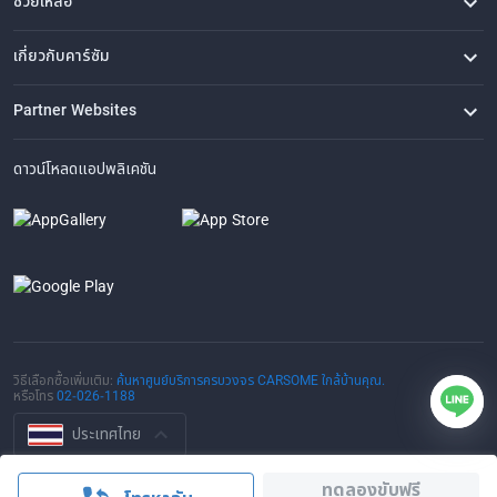
ช่วยเหลือ
คำถามที่พบบ่อย
ติดต่อเรา
ที่ตั้งของเรา
เกี่ยวกับคาร์ซัม
เรื่องราวของเรา
ซื้อรถจาก CARSOME
บทความ
การแจ้งเบาะแส
ร่วมงานกับเรา
Partner Websites
AutoFun
One2Car
AutoSpinn
CarTimes
ดาวน์โหลดแอปพลิเคชัน
วิธีเลือกซื้อเพิ่มเติม:
ค้นหาศูนย์บริการครบวงจร CARSOME ใกล้บ้านคุณ.
หรือโทร
02-026-1188
ประเทศไทย
© 2016-2025 CARSOME (THAILAND) CO., LTD.(105559096112) สงวน
ทดลองขับฟรี
ลิขสิทธิ์