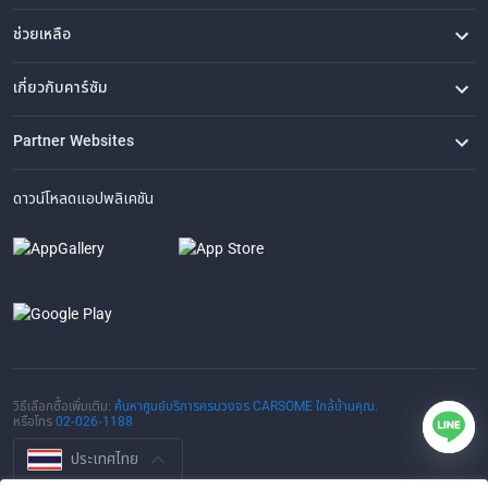
ช่วยเหลือ
คำถามที่พบบ่อย
ติดต่อเรา
ที่ตั้งของเรา
เกี่ยวกับคาร์ซัม
เรื่องราวของเรา
ซื้อรถจาก CARSOME
บทความ
การแจ้งเบาะแส
ร่วมงานกับเรา
Partner Websites
AutoFun
One2Car
AutoSpinn
CarTimes
ดาวน์โหลดแอปพลิเคชัน
วิธีเลือกซื้อเพิ่มเติม:
ค้นหาศูนย์บริการครบวงจร CARSOME ใกล้บ้านคุณ.
หรือโทร
02-026-1188
ประเทศไทย