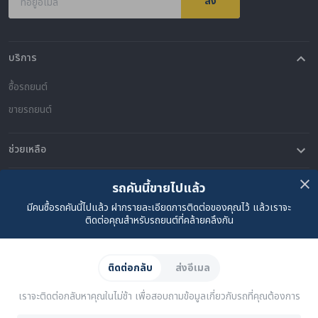
ส่ง
ที่อยู่อีเมล
บริการ
ซื้อรถยนต์
ขายรถยนต์
ช่วยเหลือ
คำถามที่พบบ่อย
ติดต่อเรา
ที่ตั้งของเรา
เกี่ยวกับคาร์ซัม
รถคันนี้ขายไปแล้ว
มีคนซื้อรถคันนี้ไปแล้ว ฝากรายละเอียดการติดต่อของคุณไว้ แล้วเราจะ
เรื่องราวของเรา
ซื้อรถจาก CARSOME
บทความ
การแจ้งเบาะแส
ร่วมงานกับเรา
Partner Websites
ติดต่อคุณสำหรับรถยนต์ที่คล้ายคลึงกัน
AutoFun
One2Car
AutoSpinn
CarTimes
ดาวน์โหลดแอปพลิเคชัน
ติดต่อกลับ
ส่งอีเมล
เราจะติดต่อกลับหาคุณในไม่ช้า เพื่อสอบถามข้อมูลเกี่ยวกับรถที่คุณต้องการ