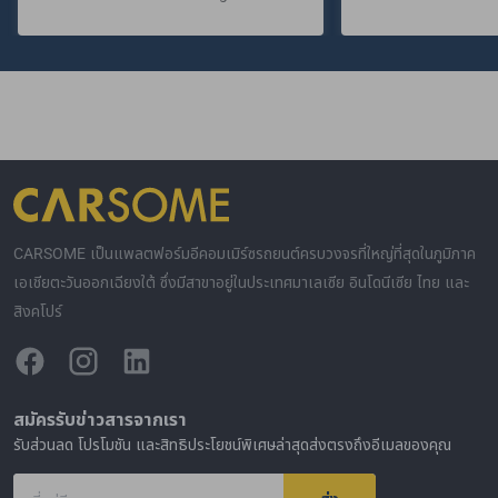
CARSOME เป็นแพลตฟอร์มอีคอมเมิร์ซรถยนต์ครบวงจรที่ใหญ่ที่สุดในภูมิภาค
เอเชียตะวันออกเฉียงใต้ ซึ่งมีสาขาอยู่ในประเทศมาเลเซีย อินโดนีเซีย ไทย และ
สิงคโปร์
สมัครรับข่าวสารจากเรา
รับส่วนลด โปรโมชัน และสิทธิประโยชน์พิเศษล่าสุดส่งตรงถึงอีเมลของคุณ