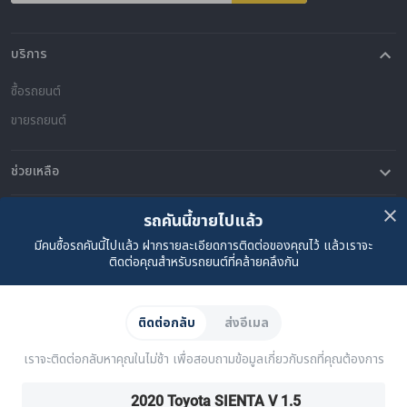
บริการ
ซื้อรถยนต์
ขายรถยนต์
ช่วยเหลือ
คำถามที่พบบ่อย
ติดต่อเรา
ที่ตั้งของเรา
เกี่ยวกับคาร์ซัม
รถคันนี้ขายไปแล้ว
มีคนซื้อรถคันนี้ไปแล้ว ฝากรายละเอียดการติดต่อของคุณไว้ แล้วเราจะ
เรื่องราวของเรา
ซื้อรถจาก CARSOME
บทความ
การแจ้งเบาะแส
ร่วมงานกับเรา
Partner Websites
ติดต่อคุณสำหรับรถยนต์ที่คล้ายคลึงกัน
AutoFun
One2Car
AutoSpinn
CarTimes
ดาวน์โหลดแอปพลิเคชัน
ติดต่อกลับ
ส่งอีเมล
เราจะติดต่อกลับหาคุณในไม่ช้า เพื่อสอบถามข้อมูลเกี่ยวกับรถที่คุณต้องการ
2020 Toyota SIENTA V 1.5