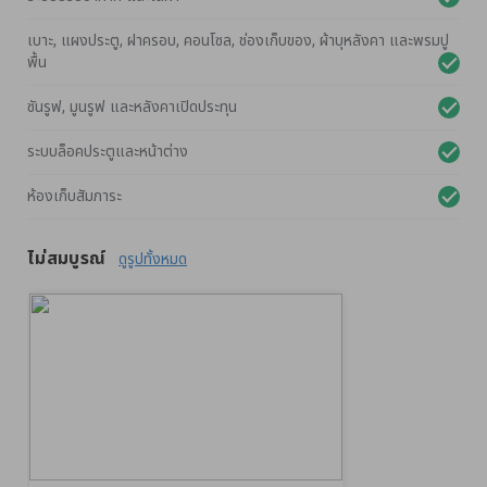
เบาะ, แผงประตู, ฝาครอบ, คอนโซล, ช่องเก็บของ, ผ้าบุหลังคา และพรมปู
พื้น
ซันรูฟ, มูนรูฟ และหลังคาเปิดประทุน
ระบบล็อคประตูและหน้าต่าง
ห้องเก็บสัมภาระ
ไม่สมบูรณ์
ดูรูปทั้งหมด