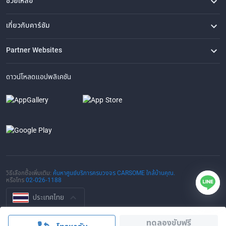
ช่วยเหลือ
คำถามที่พบบ่อย
ติดต่อเรา
ที่ตั้งของเรา
เกี่ยวกับคาร์ซัม
เรื่องราวของเรา
ซื้อรถจาก CARSOME
บทความ
การแจ้งเบาะแส
ร่วมงานกับเรา
Partner Websites
AutoFun
One2Car
AutoSpinn
CarTimes
ดาวน์โหลดแอปพลิเคชัน
วิธีเลือกซื้อเพิ่มเติม:
ค้นหาศูนย์บริการครบวงจร CARSOME ใกล้บ้านคุณ.
หรือโทร
02-026-1188
ประเทศไทย
© 2016-2025 CARSOME (THAILAND) CO., LTD.(105559096112) สงวน
ทดลองขับฟรี
ลิขสิทธิ์