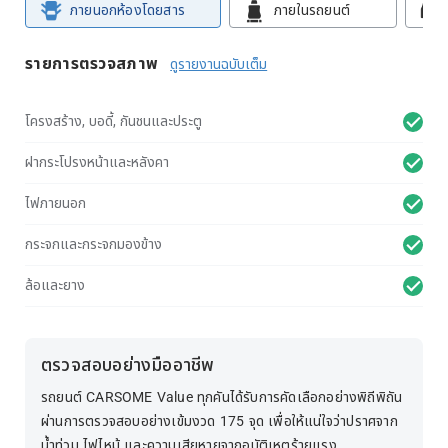
ภายนอกห้องโดยสาร
ภายในรถยนต์
รายการตรวจสภาพ
ดูรายงานฉบับเต็ม
โครงสร้าง, บอดี้, กันชนและประตู
ฝากระโปรงหน้าและหลังคา
ไฟภายนอก
กระจกและกระจกมองข้าง
ล้อและยาง
ตรวจสอบอย่างมืออาชีพ
รถยนต์ CARSOME Value ทุกคันได้รับการคัดเลือกอย่างพิถีพิถัน
ผ่านการตรวจสอบอย่างเข้มงวด 175 จุด เพื่อให้แน่ใจว่าปราศจาก
น้ำท่วม ไฟไหม้ และความเสียหายจากอุบัติเหตุร้ายแรง