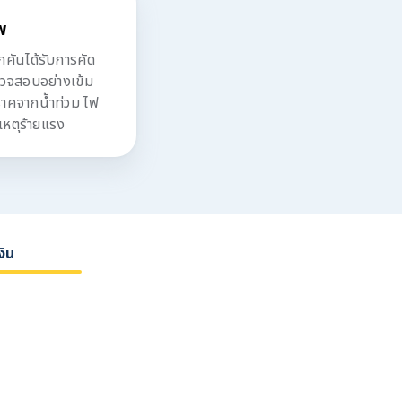
พ
ันได้รับการคัด
รวจสอบอย่างเข้ม
ปราศจากน้ำท่วม ไฟ
เหตุร้ายแรง
งิน