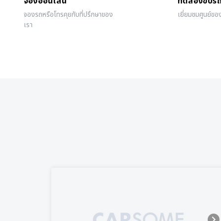
จองออนไลน์
ทดลองขับร
จองรถหรือโทรคุยกับที่ปรึกษาของ
เยี่ยมชมศูนย์ขอ
เรา