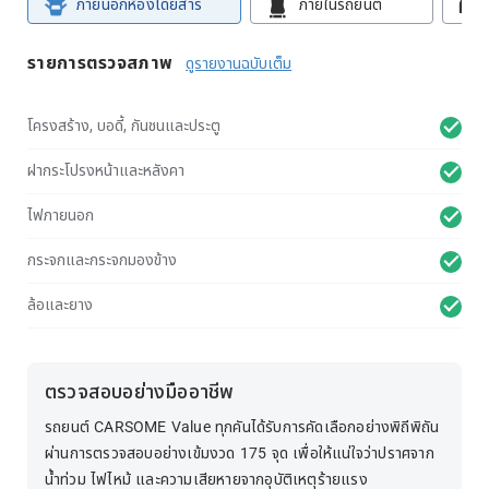
ภายนอกห้องโดยสาร
ภายในรถยนต์
รายการตรวจสภาพ
ดูรายงานฉบับเต็ม
โครงสร้าง, บอดี้, กันชนและประตู
ฝากระโปรงหน้าและหลังคา
ไฟภายนอก
กระจกและกระจกมองข้าง
ล้อและยาง
ตรวจสอบอย่างมืออาชีพ
รถยนต์ CARSOME Value ทุกคันได้รับการคัดเลือกอย่างพิถีพิถัน
ผ่านการตรวจสอบอย่างเข้มงวด 175 จุด เพื่อให้แน่ใจว่าปราศจาก
น้ำท่วม ไฟไหม้ และความเสียหายจากอุบัติเหตุร้ายแรง