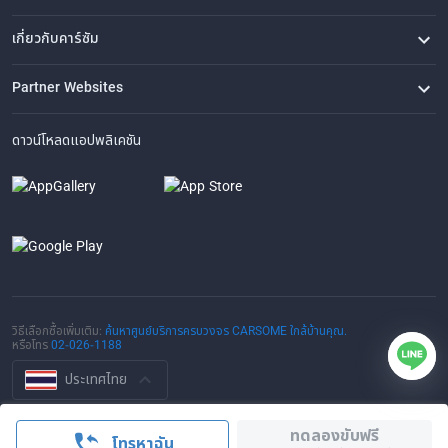
คำถามที่พบบ่อย
ติดต่อเรา
ที่ตั้งของเรา
เกี่ยวกับคาร์ซัม
เรื่องราวของเรา
ซื้อรถจาก CARSOME
บทความ
การแจ้งเบาะแส
ร่วมงานกับเรา
Partner Websites
AutoFun
One2Car
AutoSpinn
CarTimes
ดาวน์โหลดแอปพลิเคชัน
วิธีเลือกซื้อเพิ่มเติม:
ค้นหาศูนย์บริการครบวงจร CARSOME ใกล้บ้านคุณ.
หรือโทร
02-026-1188
ประเทศไทย
© 2016-2025 CARSOME (THAILAND) CO., LTD.(105559096112) สงวน
ทดลองขับฟรี
ลิขสิทธิ์
โทรหาฉัน