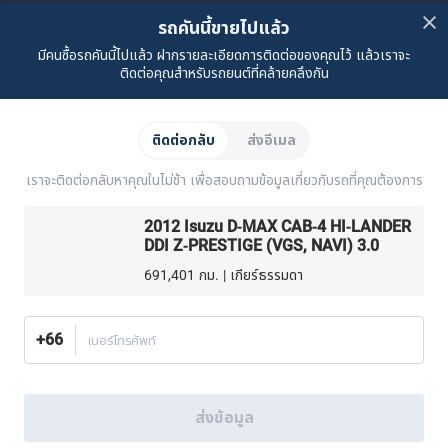
คำถามที่พบบ่อย
ติดต่อเรา
ที่ตั้งของเรา
เกี่ยวกับคาร์ซัม
รถคันนี้ขายไปแล้ว
มีคนซื้อรถคันนี้ไปแล้ว ฝากรายละเอียดการติดต่อของคุณไว้ แล้วเราจะ
เรื่องราวของเรา
ซื้อรถจาก CARSOME
บทความ
การแจ้งเบาะแส
ร่วมงานกับเรา
Partner Websites
ติดต่อคุณสำหรับรถยนต์ที่คล้ายคลึงกัน
AutoFun
One2Car
AutoSpinn
CarTimes
ดาวน์โหลดแอปพลิเคชัน
ติดต่อกลับ
ส่งอีเมล
เราจะติดต่อกลับหาคุณในไม่ช้า เพื่อสอบถามข้อมูลเกี่ยวกับรถที่คุณต้องการ
2012 Isuzu D-MAX CAB-4 HI-LANDER
DDI Z-PRESTIGE (VGS, NAVI) 3.0
691,401 กม. | เกียร์ธรรมดา
วิธีเลือกซื้อเพิ่มเติม:
ค้นหาศูนย์บริการครบวงจร CARSOME ใกล้บ้านคุณ.
หรือโทร
02-026-1188
+66
เบอร์โทรศัพท์
ประเทศไทย
© 2016-2025 CARSOME (THAILAND) CO., LTD.(105559096112) สงวน
ลิขสิทธิ์
ส่งข้อมูล
นโยบายความเป็นส่วนตัว
เงื่อนไขการใช้บริการ
นโยบายคุกกี้
นโยบายคุกกี้