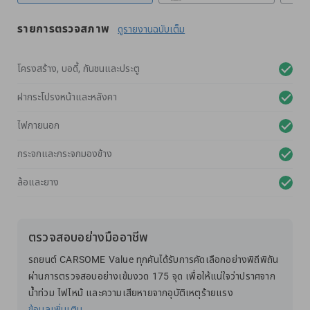
รายการตรวจสภาพ
ดูรายงานฉบับเต็ม
โครงสร้าง, บอดี้, กันชนและประตู
ฝากระโปรงหน้าและหลังคา
ไฟภายนอก
กระจกและกระจกมองข้าง
ล้อและยาง
ตรวจสอบอย่างมืออาชีพ
รถยนต์ CARSOME Value ทุกคันได้รับการคัดเลือกอย่างพิถีพิถัน
ผ่านการตรวจสอบอย่างเข้มงวด 175 จุด เพื่อให้แน่ใจว่าปราศจาก
น้ำท่วม ไฟไหม้ และความเสียหายจากอุบัติเหตุร้ายแรง
ข้อมูลเพิ่มเติม