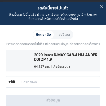
คำถามที่พบบ่อย
ติดต่อเรา
ที่ตั้งของเรา
เกี่ยวกับคาร์ซัม
รถคันนี้ขายไปแล้ว
มีคนซื้อรถคันนี้ไปแล้ว ฝากรายละเอียดการติดต่อของคุณไว้ แล้วเราจะ
เรื่องราวของเรา
ซื้อรถจาก CARSOME
บทความ
การแจ้งเบาะแส
ร่วมงานกับเรา
Partner Websites
ติดต่อคุณสำหรับรถยนต์ที่คล้ายคลึงกัน
AutoFun
One2Car
AutoSpinn
CarTimes
ดาวน์โหลดแอปพลิเคชัน
ติดต่อกลับ
ส่งอีเมล
เราจะติดต่อกลับหาคุณในไม่ช้า เพื่อสอบถามข้อมูลเกี่ยวกับรถที่คุณต้องการ
2020 Isuzu D-MAX CAB-4 HI-LANDER
DDI ZP 1.9
64,127 กม. | เกียร์ธรรมดา
วิธีเลือกซื้อเพิ่มเติม:
ค้นหาศูนย์บริการครบวงจร CARSOME ใกล้บ้านคุณ.
หรือโทร
02-026-1188
+66
เบอร์โทรศัพท์
ประเทศไทย
© 2016-2025 CARSOME (THAILAND) CO., LTD.(105559096112) สงวน
ส่งข้อมูล
ลิขสิทธิ์
นโยบายความเป็นส่วนตัว
เงื่อนไขการใช้บริการ
นโยบายคุกกี้
นโยบายคุกกี้