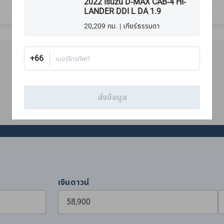
2022 Isuzu D-MAX CAB-4 HI-
LANDER DDI L DA 1.9
20,209 กม. | เกียร์ธรรมดา
+66
เบอร์โทรศัพท์
การเงิน
ส่งข้อมูล
คาดการณ์การผ่อนชำระรายเดือน ด้วยเครื่องคำนวณสินเชื่อรถยนต์ของเรา
เงินดาวน์