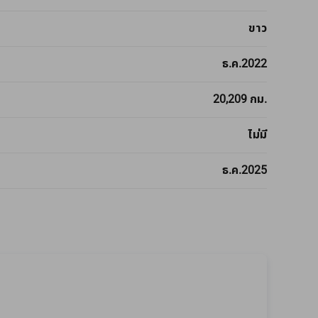
ขาว
ธ.ค.2022
20,209 กม.
ไม่มี
ธ.ค.2025