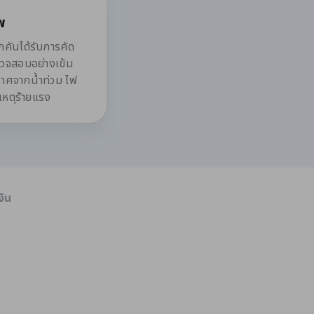
พ
ันได้รับการคัด
รวจสอบอย่างเข้ม
ปราศจากน้ำท่วม ไฟ
เหตุร้ายแรง
งิน