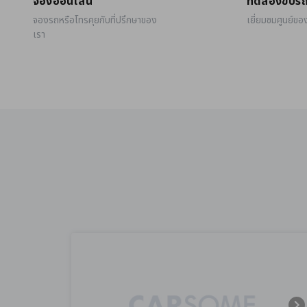
จองออนไลน์
ทดลองขับร
จองรถหรือโทรคุยกับที่ปรึกษาของ
เยี่ยมชมศูนย์ขอ
เรา