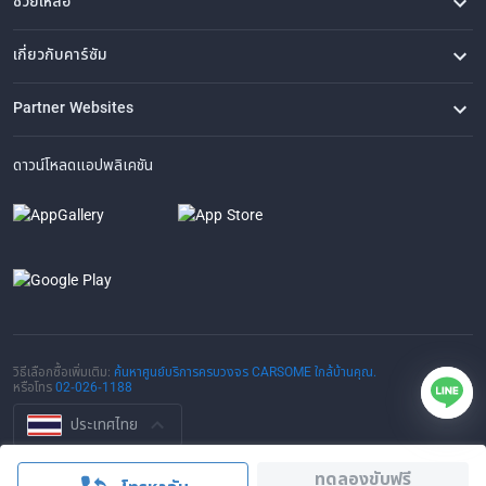
ช่วยเหลือ
คำถามที่พบบ่อย
ติดต่อเรา
ที่ตั้งของเรา
เกี่ยวกับคาร์ซัม
เรื่องราวของเรา
ซื้อรถจาก CARSOME
บทความ
การแจ้งเบาะแส
ร่วมงานกับเรา
Partner Websites
AutoFun
One2Car
AutoSpinn
CarTimes
ดาวน์โหลดแอปพลิเคชัน
วิธีเลือกซื้อเพิ่มเติม:
ค้นหาศูนย์บริการครบวงจร CARSOME ใกล้บ้านคุณ.
หรือโทร
02-026-1188
ประเทศไทย
© 2016-2025 CARSOME (THAILAND) CO., LTD.(105559096112) สงวน
ทดลองขับฟรี
ลิขสิทธิ์