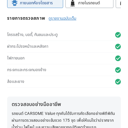
ภายนอกห้องโดยสาร
ภายในรถยนต์
รายการตรวจสภาพ
ดูรายงานฉบับเต็ม
โครงสร้าง, บอดี้, กันชนและประตู
ฝากระโปรงหน้าและหลังคา
ไฟภายนอก
กระจกและกระจกมองข้าง
ล้อและยาง
ตรวจสอบอย่างมืออาชีพ
รถยนต์ CARSOME Value ทุกคันได้รับการคัดเลือกอย่างพิถีพิถัน
ผ่านการตรวจสอบอย่างเข้มงวด 175 จุด เพื่อให้แน่ใจว่าปราศจาก
น้ำท่วม ไฟไหม้ และความเสียหายจากอุบัติเหตุร้ายแรง