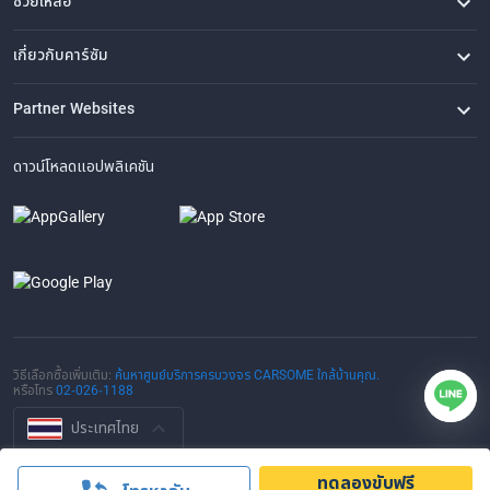
ช่วยเหลือ
คำถามที่พบบ่อย
ติดต่อเรา
ที่ตั้งของเรา
เกี่ยวกับคาร์ซัม
เรื่องราวของเรา
ซื้อรถจาก CARSOME
บทความ
การแจ้งเบาะแส
ร่วมงานกับเรา
Partner Websites
AutoFun
One2Car
AutoSpinn
CarTimes
ดาวน์โหลดแอปพลิเคชัน
วิธีเลือกซื้อเพิ่มเติม:
ค้นหาศูนย์บริการครบวงจร CARSOME ใกล้บ้านคุณ.
หรือโทร
02-026-1188
ประเทศไทย
© 2016-2025 CARSOME (THAILAND) CO., LTD.(105559096112) สงวน
ทดลองขับฟรี
ลิขสิทธิ์