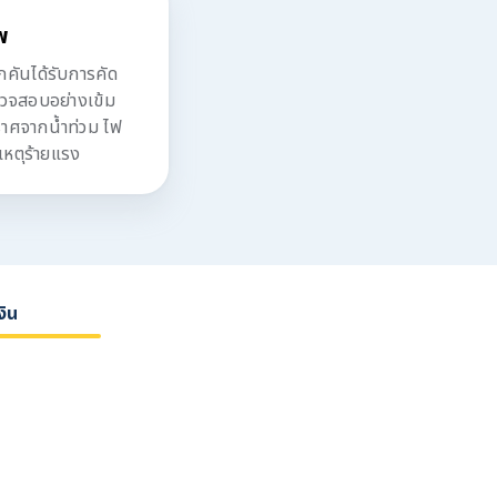
พ
ันได้รับการคัด
รวจสอบอย่างเข้ม
ปราศจากน้ำท่วม ไฟ
เหตุร้ายแรง
งิน