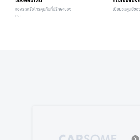
จองออนไลน์
ทดลองขับร
จองรถหรือโทรคุยกับที่ปรึกษาของ
เยี่ยมชมศูนย์ขอ
เรา