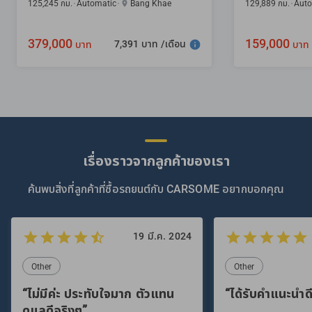
125,245 กม.
Automatic
Bang Khae
129,889 กม.
Auto
379,000
159,000
7,391 บาท /เดือน
บาท
บาท
เรื่องราวจากลูกค้าของเรา
ค้นพบสิ่งที่ลูกค้าที่ซื้อรถยนต์กับ CARSOME อยากบอกคุณ
19 มี.ค. 2024
Other
Other
“ไม่มีค่ะ ประทับใจมาก ตัวแทน
“ได้รับคำแนะนำดี
ดูแลดีจริงๆ”