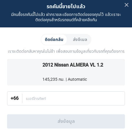
คำถามที่พบบ่อย
ติดต่อเรา
ที่ตั้งของเรา
เกี่ยวกับคาร์ซัม
รถคันนี้ขายไปแล้ว
มีคนซื้อรถคันนี้ไปแล้ว ฝากรายละเอียดการติดต่อของคุณไว้ แล้วเราจะ
เรื่องราวของเรา
ซื้อรถจาก CARSOME
บทความ
การแจ้งเบาะแส
ร่วมงานกับเรา
Partner Websites
ติดต่อคุณสำหรับรถยนต์ที่คล้ายคลึงกัน
AutoFun
One2Car
AutoSpinn
CarTimes
ดาวน์โหลดแอปพลิเคชัน
ติดต่อกลับ
ส่งอีเมล
เราจะติดต่อกลับหาคุณในไม่ช้า เพื่อสอบถามข้อมูลเกี่ยวกับรถที่คุณต้องการ
2012 Nissan ALMERA VL 1.2
145,235 กม. | Automatic
วิธีเลือกซื้อเพิ่มเติม:
ค้นหาศูนย์บริการครบวงจร CARSOME ใกล้บ้านคุณ.
หรือโทร
02-026-1188
+66
เบอร์โทรศัพท์
ประเทศไทย
© 2016-2025 CARSOME (THAILAND) CO., LTD.(105559096112) สงวน
ลิขสิทธิ์
ส่งข้อมูล
นโยบายความเป็นส่วนตัว
เงื่อนไขการใช้บริการ
นโยบายคุกกี้
นโยบายคุกกี้