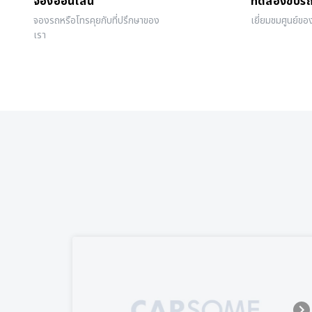
จองออนไลน์
ทดลองขับร
จองรถหรือโทรคุยกับที่ปรึกษาของ
เยี่ยมชมศูนย์ขอ
เรา