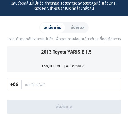
มีคนซื้อรถคันนี้ไปแล้ว ฝากรายละเอียดการติดต่อของคุณไว้ แล้วเราจะ
เรื่องราวของเรา
ซื้อรถจาก CARSOME
บทความ
การแจ้งเบาะแส
ร่วมงานกับเรา
Partner Websites
ติดต่อคุณสำหรับรถยนต์ที่คล้ายคลึงกัน
AutoFun
One2Car
AutoSpinn
CarTimes
ดาวน์โหลดแอปพลิเคชัน
ติดต่อกลับ
ส่งอีเมล
เราจะติดต่อกลับหาคุณในไม่ช้า เพื่อสอบถามข้อมูลเกี่ยวกับรถที่คุณต้องการ
2013 Toyota YARIS E 1.5
158,000 กม. | Automatic
วิธีเลือกซื้อเพิ่มเติม:
ค้นหาศูนย์บริการครบวงจร CARSOME ใกล้บ้านคุณ.
หรือโทร
02-026-1188
+66
เบอร์โทรศัพท์
ประเทศไทย
© 2016-2025 CARSOME (THAILAND) CO., LTD.(105559096112) สงวน
ลิขสิทธิ์
ส่งข้อมูล
นโยบายความเป็นส่วนตัว
เงื่อนไขการใช้บริการ
นโยบายคุกกี้
นโยบายคุกกี้