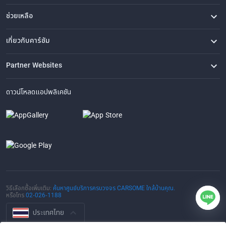
ช่วยเหลือ
คำถามที่พบบ่อย
ติดต่อเรา
ที่ตั้งของเรา
เกี่ยวกับคาร์ซัม
เรื่องราวของเรา
ซื้อรถจาก CARSOME
บทความ
การแจ้งเบาะแส
ร่วมงานกับเรา
Partner Websites
AutoFun
One2Car
AutoSpinn
CarTimes
ดาวน์โหลดแอปพลิเคชัน
วิธีเลือกซื้อเพิ่มเติม:
ค้นหาศูนย์บริการครบวงจร CARSOME ใกล้บ้านคุณ.
หรือโทร
02-026-1188
ประเทศไทย