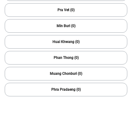
11 ผลลัพธ์
Pra Vet (0)
Min Buri (0)
Huai Khwang (0)
Phan Thong (0)
Muang Chonburi (0)
1/
6
Phra Pradaeng (0)
2020 MG
ZS EV
95,192 กม.
Automatic
Taling Chan
499,000
9,731 บาท /เดือน
บาท