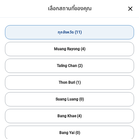
ดาวน์โหลดแอป CARSOME
เลือกสถานที่ของคุณ
เปิด
ซื้อรถมือสองสภาพดีได้ง่ายๆ สะดวก
สบายผ่านมือถือ
ดาวน์โหลดแอป
ทุกจังหวัด (11)
ซื้อรถยนต์
MG
ทุกจังหวัด
Muang Rayong (4)
Taling Chan (2)
ตัวกรองทั้งหมด
1
เรียงลำดับ
Thon Buri (1)
ตั้งค่าใหม่
MG
แจ้งเตือนการค้นหา
Suang Luang (0)
ค้นหารถคันต่อไปได้เร็วขึ้น
ตัวช่วยที่จะให้คุณหารถคันที่โดนใจได้อย่างสะดวก รวดเร็ว และง่ายยิ่ง
Bang Khae (4)
ขึ้น!
สำเร็จ
Bang Yai (0)