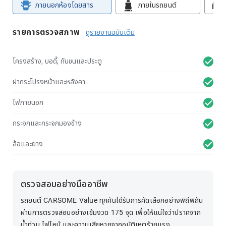
ภายนอกห้องโดยสาร
ภายในรถยนต์
รายการตรวจสภาพ
ดูรายงานฉบับเต็ม
โครงสร้าง, บอดี้, กันชนและประตู
ฝากระโปรงหน้าและหลังคา
ไฟภายนอก
กระจกและกระจกมองข้าง
ล้อและยาง
ตรวจสอบอย่างมืออาชีพ
รถยนต์ CARSOME Value ทุกคันได้รับการคัดเลือกอย่างพิถีพิถัน
ผ่านการตรวจสอบอย่างเข้มงวด 175 จุด เพื่อให้แน่ใจว่าปราศจาก
น้ำท่วม ไฟไหม้ และความเสียหายจากอุบัติเหตุร้ายแรง