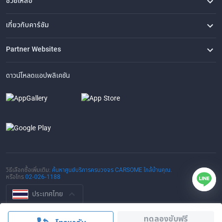
ช่วยเหลือ
คำถามที่พบบ่อย
ติดต่อเรา
ที่ตั้งของเรา
เกี่ยวกับคาร์ซัม
เรื่องราวของเรา
ซื้อรถจาก CARSOME
บทความ
การแจ้งเบาะแส
ร่วมงานกับเรา
Partner Websites
AutoFun
One2Car
AutoSpinn
CarTimes
ดาวน์โหลดแอปพลิเคชัน
วิธีเลือกซื้อเพิ่มเติม:
ค้นหาศูนย์บริการครบวงจร CARSOME ใกล้บ้านคุณ.
หรือโทร
02-026-1188
ประเทศไทย
© 2016-2025 CARSOME (THAILAND) CO., LTD.(105559096112) สงวน
ทดลองขับฟรี
ลิขสิทธิ์