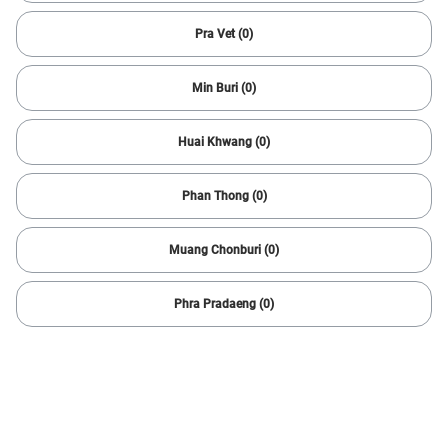
4 ผลลัพธ์
Pra Vet (0)
Min Buri (0)
Huai Khwang (0)
Phan Thong (0)
Muang Chonburi (0)
1/
6
Phra Pradaeng (0)
2022 Toyota
COROLLA CROSS HYBRID PREMIUM SAFETY 1.8
79,000 กม.
Automatic
Bang Khae
859,000
16,751 บาท /เดือน
บาท