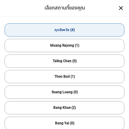
ดาวน์โหลดแอป CARSOME
เลือกสถานที่ของคุณ
เปิด
ซื้อรถมือสองสภาพดีได้ง่ายๆ สะดวก
สบายผ่านมือถือ
ดาวน์โหลดแอป
ทุกจังหวัด (4)
ซื้อรถยนต์
Toyota
COROLLA CROSS
ทุกจังหวัด
Muang Rayong (1)
Taling Chan (0)
ตัวกรองทั้งหมด
1
เรียงลำดับ
Thon Buri (1)
ตั้งค่าใหม่
Toyota & COROLLA CROSS
แจ้งเตือนการค้นหา
Suang Luang (0)
ค้นหารถคันต่อไปได้เร็วขึ้น
ตัวช่วยที่จะให้คุณหารถคันที่โดนใจได้อย่างสะดวก รวดเร็ว และง่ายยิ่ง
Bang Khae (2)
ขึ้น!
สำเร็จ
Bang Yai (0)