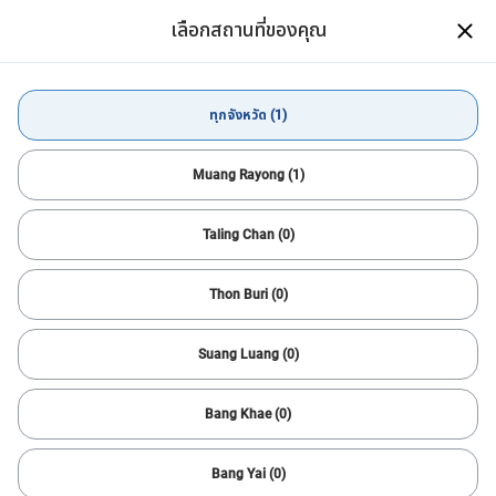
ดาวน์โหลดแอป CARSOME
เลือกสถานที่ของคุณ
เปิด
ซื้อ-ขายรถมือสอง มั่นใจ ง่าย เหมือน
นับ 1 2 ซั่ม
ดาวน์โหลดแอป
ทุกจังหวัด (1)
ซื้อรถยนต์
Mitsubishi
XPANDER
ทุกจังหวัด
Muang Rayong (1)
Taling Chan (0)
ตัวกรองทั้งหมด
1
เรียงลำดับ
Thon Buri (0)
ตั้งค่าใหม่
Mitsubishi & XPANDER
แจ้งเตือนการค้นหา
Suang Luang (0)
ค้นหารถคันต่อไปได้เร็วขึ้น
ตัวช่วยที่จะให้คุณหารถคันที่โดนใจได้อย่างสะดวก รวดเร็ว และง่ายยิ่ง
Bang Khae (0)
ขึ้น!
สำเร็จ
Bang Yai (0)