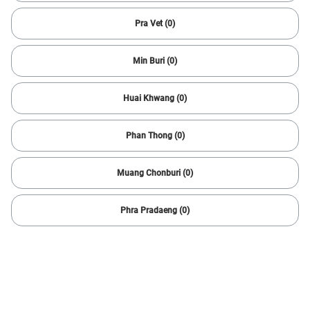
1 ผลลัพธ์
Pra Vet (0)
Min Buri (0)
Huai Khwang (0)
Phan Thong (0)
Muang Chonburi (0)
1/
6
Phra Pradaeng (0)
2020 Mitsubishi
XPANDER CROSS 1.5
99,743 กม.
Automatic
Muang Rayong
599,000
11,681 บาท /เดือน
บาท