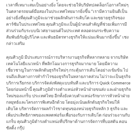
เวลาที่เหมาะสมเป็นอย่างยิ่ง โดยจะช่วยให้บริษัทปลดล็อกโอกาสใหม่ๆ
ในตลาดรถยนต์มือสองในประเทศไทยมากยิ่งขึ้น “เรามีความยินดีเป็น
อย่างยิ่งที่คุณศิวภูมิจะมาช่วยผลักดันการเติบโต และขยายธุรกิจของ
คาร์ซัมในประเทศไทย คุณศิวภูมิจะเป็นผู้นำคนสำคัญที่ช่วยเพิ่มการมี
ส่วนร่วมกับระบบนิเวศยานยนต์ในประเทศ ตลอดจนกระชับความ
สัมพันธ์กับผู้บริโภค และพันธมิตรทางธุรกิจให้แน่นแฟ้นมากยิ่งขึ้น” เชง
กล่าวเสริม
คุณศิวภูมิ มีประสบการณ์การบริหารงานธุรกิจที่หลากหลาย จากบริษัท
เทคโนโลยีแนวหน้า ที่พลิกโฉมวงการธุรกิจมากมาย โดยมีความ
เชี่ยวชาญในการผลักดันธุรกิจใหม่ๆ กระตุ้นการเติบโตอย่างเข้มข้น ไป
จนถึงเส้นทางการทำกำไรของธุรกิจในหลายภาคส่วน ไม่ว่าจะเป็นธุรกิจ
บริการเรียกรถ บริการจัดส่งพัสดุแบบทันที และบริการ Quick Commerce
โดยก่อนหน้านี้ คุณศิวภูมิดำรงตำแหน่งหัวหน้าฝ่ายขนส่ง และฝ่ายธุรกิจ
ใหม่ของแกร็บ ประเทศไทย อีกทั้งยังควบตำแหน่งรักษาการหัวหน้าฝ่าย
กลยุทธ์และโครงการพิเศษอีกด้วย โดยมุ่งเน้นผลักดันธุรกิจใหม่ให้
เติบโต บริหารจัดการผลกำไรขาดทุนของหน่วยธุรกิจหลัก 3 ธุรกิจ และ
เพิ่มประสิทธิภาพของแพลตฟอร์มเพื่อรองรับการเติบโต ก่อนร่วมงานกับ
แกร็บ คุณศิวภูมิดำรงตำแหน่งที่ปรึกษาด้านการจัดการที่บอสตัน คอน
ซัลติ้ง กรุ๊ป