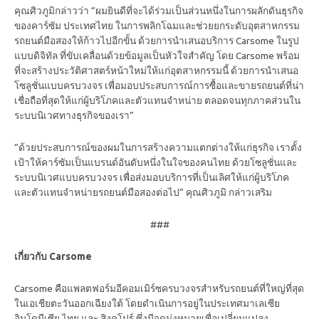
คุณศิวภูมิกล่าวว่า “ผมยินดีที่จะได้ร่วมเป็นส่วนหนึ่งในการผลักดันธุรกิจ
ของคาร์ซัม ประเทศไทย ในการพลิกโฉมและช่วยยกระดับอุตสาหกรรม
รถยนต์มือสองให้ก้าวไปอีกขั้น ด้วยการนำเสนอบริการ Carsome ในรูป
แบบดิจิทัล ที่ขับเคลื่อนด้วยข้อมูลเป็นหัวใจสำคัญ โดย Carsome พร้อม
ที่จะสร้างประวัติศาสตร์หน้าใหม่ให้แก่อุตสาหกรรมนี้ ด้วยการนำเสนอ
โซลูชั่นแบบครบวงจร เพื่อมอบประสบการณ์การซื้อและขายรถยนต์ที่น่า
เชื่อถือที่สุดให้แก่ผู้บริโภคและตัวแทนจำหน่าย ตลอดจนทุกภาคส่วนใน
ระบบนิเวศทางธุรกิจของเรา”
“ด้วยประสบการณ์ของผมในการสร้างความแตกต่างให้แก่ธุรกิจ เราตั้ง
เป้าให้คาร์ซัมเป็นแบรนด์อันดับหนึ่งในใจของคนไทย ด้วยโซลูชั่นและ
ระบบนิเวศแบบครบวงจร เพื่อส่งมอบบริการที่เป็นเลิศให้แก่ผู้บริโภค
และตัวแทนจำหน่ายรถยนต์มือสองต่อไป” คุณศิวภูมิ กล่าวเสริม
###
เกี่ยวกับ Carsome
Carsome คือแพลตฟอร์มอีคอมเมิร์ซครบวงจรสำหรับรถยนต์ที่ใหญ่ที่สุด
ในเอเชียตะวันออกเฉียงใต้ โดยดำเนินการอยู่ในประเทศมาเลเซีย
อินโดนีเซีย ไทย และ สิงคโปร์ ซึ่งมีจุดมุ่งหมายเพื่อเปลี่ยนแปลง