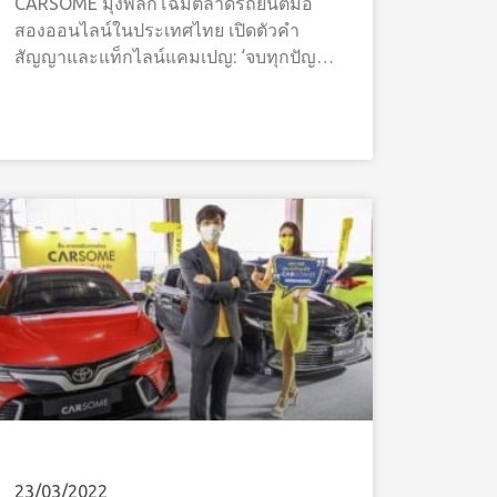
CARSOME มุ่งพลิกโฉมตลาดรถยนต์มือ
สองออนไลน์ในประเทศไทย เปิดตัวคำ
สัญญาและแท็กไลน์แคมเปญ: ‘จบทุกปัญหา
ซื้อ-ขายรถมือสองไม่ได้มาตรฐาน’
กรุงเทพฯ 15 กรกฎาคม 2565 –
23/03/2022