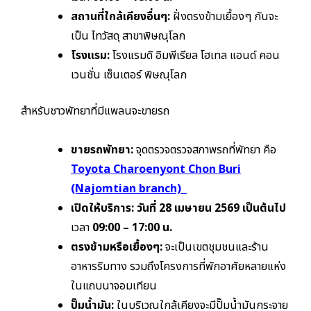
สถานที่ใกล้เคียงอื่นๆ:
ฝั่งตรงข้ามเยื้องๆ กันจะ
เป็น ไทวัสดุ สาขาพิษณุโลก
โรงแรม:
โรงแรมดิ อิมพีเรียล โฮเทล แอนด์ คอน
เวนชั่น เซ็นเตอร์ พิษณุโลก
สำหรับชาวพัทยาที่มีแพลนจะขายรถ
ขายรถพัทยา:
จุดตรวจตรวจสภาพรถที่พัทยา คือ
Toyota Charoenyont Chon Buri
(Najomtian branch)
เปิดให้บริการ:
วันที่ 28 เมษายน 2569 เป็นต้นไป
เวลา
09:00 – 17:00 น.
ตรงข้ามหรือเยื้องๆ:
จะเป็นเขตชุมชนและร้าน
อาหารริมทาง รวมถึงโครงการที่พักอาศัยหลายแห่ง
ในแถบนาจอมเทียน
ปั๊มน้ำมัน:
ในบริเวณใกล้เคียงจะมีปั๊มน้ำมันกระจาย