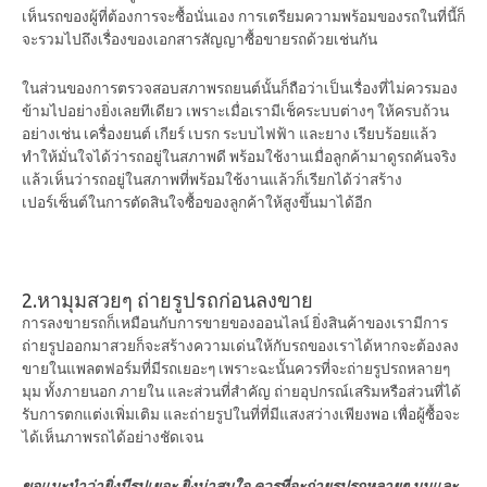
เห็นรถของผู้ที่ต้องการจะซื้อนั่นเอง การเตรียมความพร้อมของรถในที่นี้ก็
จะรวมไปถึงเรื่องของ
เอกสารสัญญาซื้อขายรถ
ด้วยเช่นกัน
ในส่วนของการตรวจสอบสภาพรถยนต์นั้นก็ถือว่าเป็นเรื่องที่ไม่ควรมอง
ข้ามไปอย่างยิ่งเลยทีเดียว เพราะเมื่อเรามีเช็คระบบต่างๆ ให้ครบถ้วน
อย่างเช่น เครื่องยนต์ เกียร์ เบรก ระบบไฟฟ้า และยาง เรียบร้อยแล้ว
ทำให้มั่นใจได้ว่ารถอยู่ในสภาพดี พร้อมใช้งานเมื่อลูกค้ามาดูรถคันจริง
แล้วเห็นว่ารถอยู่ในสภาพที่พร้อมใช้งานแล้วก็เรียกได้ว่าสร้าง
เปอร์เซ็นต์ในการตัดสินใจซื้อของลูกค้าให้สูงขึ้นมาได้อีก
2.หามุมสวยๆ ถ่ายรูปรถก่อนลงขาย
การลงขายรถก็เหมือนกับการขายของออนไลน์ ยิ่งสินค้าของเรามีการ
ถ่ายรูปออกมาสวยก็จะสร้างความเด่นให้กับรถของเราได้หากจะต้องลง
ขายในแพลตฟอร์มที่มีรถเยอะๆ เพราะฉะนั้นควรที่จะถ่ายรูปรถหลายๆ
มุม ทั้งภายนอก ภายใน และส่วนที่สำคัญ ถ่ายอุปกรณ์เสริมหรือส่วนที่ได้
รับการตกแต่งเพิ่มเติม และถ่ายรูปในที่ที่มีแสงสว่างเพียงพอ เพื่อผู้ซื้อจะ
ได้เห็นภาพรถได้อย่างชัดเจน
ขอแนะนำว่ายิ่งมีรูปเยอะ ยิ่งน่าสนใจ ควรที่จะถ่ายรูปรถหลายๆ มุมและ