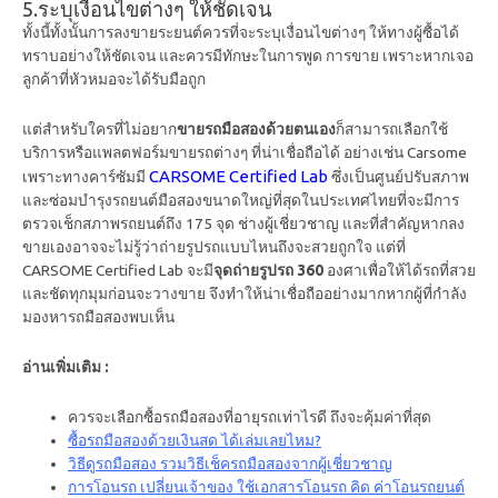
5.ระบุเงื่อนไขต่างๆ ให้ชัดเจน
ทั้งนี้ทั้งนั้นการลงขายระยนต์ควรที่จะระบุเงื่อนไขต่างๆ ให้ทางผู้ซื้อได้
ทราบอย่างให้ชัดเจน และควรมีทักษะในการพูด การขาย เพราะหากเจอ
ลูกค้าที่หัวหมอจะได้รับมือถูก
แต่สำหรับใครที่ไม่อยาก
ขายรถมือสองด้วยตนเอง
ก็สามารถเลือกใช้
บริการหรือแพลตฟอร์มขายรถต่างๆ ที่น่าเชื่อถือได้ อย่างเช่น Carsome
CARSOME Certified Lab
เพราะทางคาร์ซัมมี
ซึ่งเป็นศูนย์ปรับสภาพ
และซ่อมบำรุงรถยนต์มือสองขนาดใหญ่ที่สุดในประเทศไทยที่จะมีการ
ตรวจเช็กสภาพรถยนต์ถึง 175 จุด ช่างผู้เชี่ยวชาญ และที่สำคัญหากลง
ขายเองอาจจะไม่รู้ว่าถ่ายรูปรถแบบไหนถึงจะสวยถูกใจ แต่ที่
CARSOME Certified Lab จะมี
จุดถ่ายรูปรถ 360
องศาเพื่อให้ได้รถที่สวย
และชัดทุกมุมก่อนจะวางขาย จึงทำให้น่าเชื่อถืออย่างมากหากผู้ที่กำลัง
มองหารถมือสองพบเห็น
อ่านเพิ่มเติม :
ควรจะเลือกซื้อรถมือสองที่อายุรถเท่าไรดี ถึงจะคุ้มค่าที่สุด
ซื้อรถมือสองด้วยเงินสด ได้เล่มเลยไหม?
วิธีดูรถมือสอง รวมวิธีเช็ครถมือสองจากผู้เชี่ยวชาญ
การโอนรถ เปลี่ยนเจ้าของ ใช้เอกสารโอนรถ คิด ค่าโอนรถยนต์