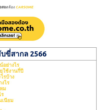
ือสอง
ต้อง
CARSOME
ับขี่สากล 2566
น์อย่างไร
ุใช้งานกี่ปี
ะไรบ้าง
่างไร
ไหม
ไร
มเนียม