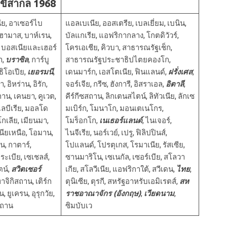
ขี่สากล 1968
ีย, อาเซอร์ไบ
แอลเบเนีย, ออสเตรีย, เบลเยี่ยม, เบนิน,
ฮามาส, บาห์เรน,
บัลแกเรีย, แอฟริกากลาง, โกตดิวัวร์,
, บอสเนียและเฮอร์
โครเอเชีย, คิวบา, สาธารณรัฐเช็ก,
า,
บราซิล
, การ์บู
สาธารณรัฐประชาธิปไตยคองโก,
อธิโอเปีย,
เยอรมนี
,
เดนมาร์ก, เอสโตเนีย, ฟินแลนด์,
ฝรั่งเศส
,
 อิหร่าน, อิรัก,
จอร์เจีย, กรีซ, ฮังการี, อิสราเอล,
อิตาลี
,
าน, เคนยา, คูเวต,
คีร์กีซสถาน, ลิกเตนสไตน์, ลิทัวเนีย, ลักเซ
 ไลบีเรีย, มอลโด
มเบิร์ก, โมนาโก, มอนเตเนโกร,
กเลีย, เมียนมา,
โมร็อกโก,
เนเธอร์แลนด์
, ไนเจอร์,
นียเหนือ, โอมาน,
ไนจีเรีย, นอร์เวย์, เปรู, ฟิลิปปินส์,
น, กาตาร์,
โปแลนด์, โปรตุเกส, โรมาเนีย, รัสเซีย,
ระเบีย, เซเชลส์,
ซานมาริโน, เซเนกัล, เซอร์เบีย, สโลวา
น์,
สวิตเซอร์
เกีย, สโลวีเนีย, แอฟริกาใต้, สวีเดน,
ไทย
,
ทาจิกิสถาน, เติร์ก
ตุนิเซีย, ตุรกี, สหรัฐอาหรับเอมิเรตส์,
สห
, ยูเครน, อุรุกวัย,
ราชอาณาจักร (อังกฤษ)
,
เวียดนาม
,
สถาน
ซิมบับเว