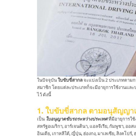
ในปัจจุบัน
ใบขับขี่สากล
จะแบ่งเป็น 2 ประเภทตามก
สมาชิก โดยแต่ละประเภทก็จะมีอายุการใช้งานและป
ไว้ ดังนี้
1. ใบขับขี่สากล ตามอนุสัญญา
เป็น
ใบอนุญาตขับรถระหว่างประเทศ
ที่มีอายุการใช
สหรัฐอเมริกา, อาร์เจนตินา, แอลจีเรีย, กัมพูชา, ออส
อินเดีย, เกาหลีใต้, ญี่ปุ่น, ฮ่องกง, มาเลเซีย, สิงคโปร์,