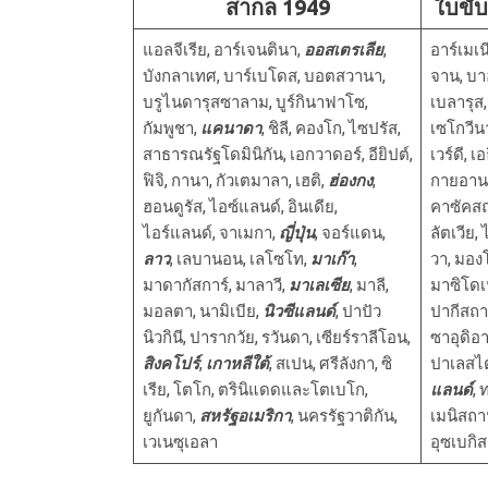
สากล 1949
ใบขับ
แอลจีเรีย, อาร์เจนตินา,
ออสเตรเลีย
,
อาร์เมเน
บังกลาเทศ, บาร์เบโดส, บอตสวานา,
จาน, บา
บรูไนดารุสซาลาม, บูร์กินาฟาโซ,
เบลารุส
กัมพูชา,
แคนาดา
, ชิลี, คองโก, ไซปรัส,
เซโกวีน
สาธารณรัฐโดมินิกัน, เอกวาดอร์, อียิปต์,
เวร์ดี, เ
ฟิจิ, กานา, กัวเตมาลา, เฮติ,
ฮ่องกง
,
กายอานา,
ฮอนดูรัส, ไอซ์แลนด์, อินเดีย,
คาซัคสถ
ไอร์แลนด์, จาเมกา,
ญี่ปุ่น
, จอร์แดน,
ลัตเวีย,
ลาว
, เลบานอน, เลโซโท,
มาเก๊า
,
วา, มองโ
มาดากัสการ์, มาลาวี,
มาเลเซีย
, มาลี,
มาซิโดเ
มอลตา, นามิเบีย,
นิวซีแลนด์
, ปาปัว
ปากีสถา
นิวกินี, ปารากวัย, รวันดา, เซียร์ราลีโอน,
ซาอุดิอา
สิงคโปร์
,
เกาหลีใต้
, สเปน, ศรีลังกา, ซิ
ปาเลสไต
เรีย, โตโก, ตรินิแดดและโตเบโก,
แลนด์
, 
ยูกันดา,
สหรัฐอเมริกา
, นครรัฐวาติกัน,
เมนิสถาน
เวเนซุเอลา
อุซเบกิ