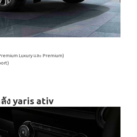
่น Premium Luxury และ Premium)
port)
ัง yaris ativ