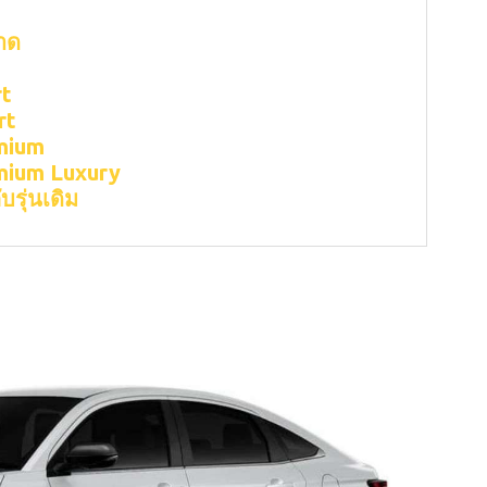
ลาด
rt
rt
emium
emium Luxury
บรุ่นเดิม