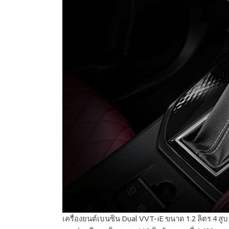
เครื่องยนต์เบนซิน Dual VVT-iE ขนาด 1.2 ลิตร 4 สูบ