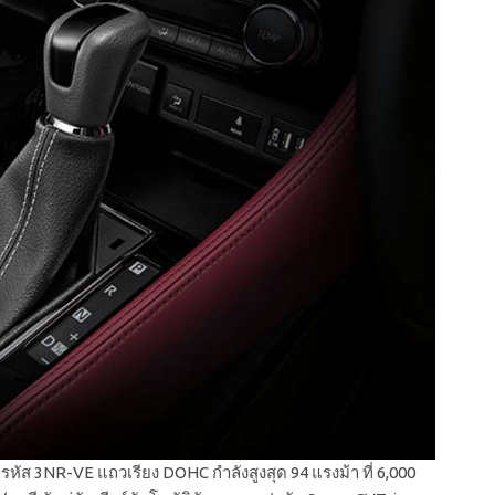
 รหัส 3NR-VE แถวเรียง DOHC กำลังสูงสุด 94 แรงม้า ที่ 6,000