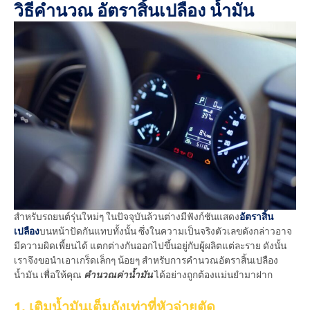
วิธีคำนวณ อัตราสิ้นเปลือง น้ำมัน
สำหรับรถยนต์รุ่นใหม่ๆ ในปัจจุบันล้วนต่างมีฟังก์ชันแสดง
อัตราสิ้น
เปลือง
บนหน้าปัดกันแทบทั้งนั้น ซึ่งในความเป็นจริงตัวเลขดังกล่าวอาจ
มีความผิดเพี้ยนได้ แตกต่างกันออกไปขึ้นอยู่กับผู้ผลิตแต่ละราย ดังนั้น
เราจึงขอนำเอาเกร็ดเล็กๆ น้อยๆ สำหรับการคำนวณอัตราสิ้นเปลือง
น้ำมัน เพื่อให้คุณ
คำนวณค่าน้ำมัน
ได้อย่างถูกต้องแม่นยำมาฝาก
1. เติมน้ำมันเต็มถังเท่าที่หัวจ่ายตัด