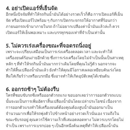
4. อย่าเปิดแอร์ที่เย็นจัด
อีกหนึ่งปัจจัยที่ทำให้รถกินน้ำมันได้อย่างรวดเร็วก็คือ การเปิดแอร์ที่เย็น
จัด หรือเปิดแอร์ไปพร้อม ๆ กับการเปิดกระจกรถให้อากาศที่ร้อนกว่า
ภายนอกรถเข้ามาภายในรถ ถ้าไม่อยากเปลืองค่าน้ำมันแล้วล่ะก็ ควร
เปิดแอร์ให้เย็นพอเหมาะ และบรรทุกของเท่าที่จำเป็นเท่านั้น
5. ไม่ควรเร่งเครื่องขณะที่จอดรถนิ่งอยู่
เพราะจะเปรียบเสมือนเป็นการเร่งเครื่องตลอดเวลา และจะทำให้
เครื่องยนต์ร้อนง่ายอีกด้วย ซึ่งการเร่งเครื่องโดยไม่จำเป็นนั้นเป็นสาเหตุ
หลัก ๆ ที่ทำให้รถกินน้ำมันมากกว่าเดิมโดยที่คุณไม่รู้ตัว นอกจากจะ
ทำให้สิ้นเปลืองน้ำมันแล้ว ยังทำให้คุณมีโอกาสเผลอเหยียบคันเร่งโดย
ลืมใส่เกียร์ว่างหรือเบรกมือ ซึ่งอาจทำให้เกิดอุบัติเหตุได้เช่นดัน
6. ออกรถช้าๆ ไม่ต้องรีบ
ใครที่ชอบขับรถซิ่งหรือออกตัวรถแรง ขอบอกเลยว่าการออกตัวรถแบบ
นั้นจะมเป็นการเพิ่มอัตราสิ้นเปลืองน้ำมันโดยเปล่าประโยชน์ เนื่องจาก
การออกตัวแรงทำให้เครื่องยนต์ต้องคุณต้องสูบน้ำมันออกมาเป็น
จำนวนมากเพื่อให้รถพุ่งตัวไปข้างหน้าอย่างรวดเร็วนั่นเอง รวมถึงใน
ขณะขับรถอยู่ คุณควรใช้ความเร็วที่เสมอตลอดทาง ไม่ควรเบรกโดยไม่
จำเป็น เพราะการเบรกบ่อย ๆ เป็นอีกหนึ่งต้นเหตุที่ทำให้เปลืองน้ำมัน