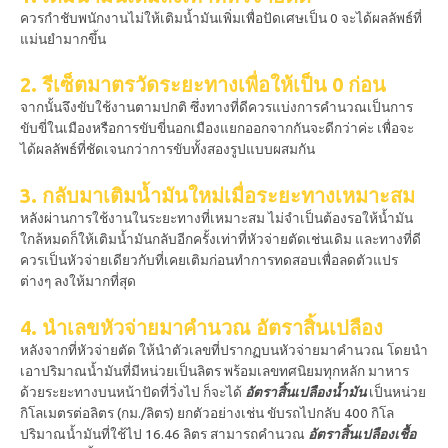
ควรกำชับพนักงานไม่ให้เติมน้ำมันเพิ่มเพื่อปัดเศษเป็น 0 จะได้ผลลัพธ์ที่
แม่นยำมากขึ้น
2. รีเซ็ตมาตรวัดระยะทางเพื่อให้เป็น 0 ก่อน
จากนั้นจึงขับใช้งานตามปกติ ซึ่งทางที่ดีควรแบ่งการคำนวณเป็นการ
ขับขี่ในเมืองหรือการขับขี่นอกเมืองแยกออกจากกันจะดีกว่าค่ะ เพื่อจะ
ได้ผลลัพธ์ที่ชัดเจนกว่าการขับทั้งสองรูปแบบผสมกัน
3. กลับมาเติมน้ำมันใหม่เมื่อระยะทางเหมาะสม
หลังผ่านการใช้งานในระยะทางที่เหมาะสม ไม่จำเป็นต้องรอให้น้ำมัน
ใกล้หมดก็ให้เติมน้ำมันกลับอีกครั้งเท่าที่หัวจ่ายตัดเช่นเดิม และทางที่ดี
ควรเป็นหัวจ่ายเดียวกับที่เคยเติมก่อนทำการทดสอบเพื่อลดตัวแปร
ต่างๆ ลงให้มากที่สุด
4. นำเลขหัวจ่ายมาคำนวณ อัตราสิ้นเปลือง
หลังจากที่หัวจ่ายตัด ให้นำตัวเลขที่ปรากฏบนหัวจ่ายมาคำนวณ โดยนำ
เอาปริมาณน้ำมันที่มีหน่วยเป็นลิตร พร้อมเลขทศนิยมทุกหลัก มาหาร
ด้วยระยะทางบนหน้าปัดที่วิ่งไป ก็จะได้
อัตราสิ้นเปลืองน้ำมัน
เป็นหน่วย
กิโลเมตรต่อลิตร (กม./ลิตร) ยกตัวอย่างเช่น
ขับรถไปกลับ 400 กิโล
ปริมาณน้ำมันที่ใช้ไป 16.46 ลิตร สามารถคำนวณ
อัตราสิ้นเปลืองเชื้อ