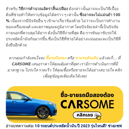
สำหรับ
วิธีการคำนวณอัตราสิ้นเปลือง
ดังกล่าวนั้นอาจจะเป็นวิธีเบื้อง
ต้นที่ช่วยทำให้ทราบข้อมูลได้คร่าว ๆ เท่านั้น
ซึ่งอาจจะไม่แม่นยำ 100
%
เนื่องจากมีปัจจัยอื่น ๆ เข้ามาเกี่ยวข้องด้วย ไม่ว่าจะเป็นการทำงาน
ของเครื่องยนต์ และสภาพอุณหภูมิอากาศ โดยปัจจัยเหล่านี้เป็นปัจจัย
ภายนอกที่ควบคุมได้ยาก ดังนั้นวิธีที่ง่ายที่สุด คือ การหันมาขับรถให้
ประหยัดน้ำมันกันมากขึ้น ซึ่งเป็นวิธีที่ช่วยได้อย่างแน่นอนและเป็นวิธีที่
ยั่งยืนอีกด้วย
หากคุณกำลังสนใจจะ
ซื้อรถมือสอง
หรือ
ขายรถ
คันเดิม
แล้วล่ะก็… ที่
CARSOME
เสนอราคาให้คุณคุ้มค่าที่สุด! เรามีการดำเนินการที่มี
มาตรฐาน โปร่งใส รวดเร็ว ให้คุณซื้อหรือขายรถได้อย่างสบายใจ คลิก
เพื่อดูข้อมูลเพิ่มเติมได้เลย!
อ่านบทความต่อ:
10 รถยนต์ประหยัดน้ำมัน ปี 2023 รุ่นไหนดี? ช่วยเซฟ