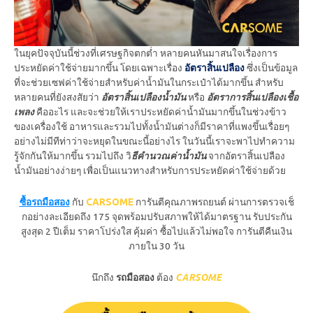
ในยุคปัจจุบันนี้ช่วงที่เศรษฐกิจตกต่ำ หลายคนหันมาสนใจเรื่องการ
ประหยัดค่าใช้จ่ายมากขึ้น โดยเฉพาะเรื่อง
อัตราสิ้นเปลือง
ซึ่งเป็นข้อมูล
ที่จะช่วยเซฟค่าใช้จ่ายสำหรับค่าน้ำมันในกระเป๋าได้มากขึ้น สำหรับ
หลายคนที่ยังสงสัยว่า
อัตราสิ้นเปลืองน้ำมัน
หรือ
อัตราการสิ้นเปลืองเชื้อ
เพลง
คืออะไร และจะช่วยให้เราประหยัดค่าน้ำมันมากขึ้นในช่วงข้าว
ของเครื่องใช้ อาหารและรวมไปทั้งน้ำมันต่างก็มีราคาที่แพงขึ้นเรื่อยๆ
อย่างไม่มีทีท่าว่าจะหยุดในขณะนี้อย่างไร ในวันนี้เราจะพาไปทำความ
รู้จักกันให้มากขึ้น รวมไปถึง วิ
ธีคำนวณค่าน้ำมัน
จากอัตราสิ้นเปลือง
น้ำมันอย่างง่ายๆ เพื่อเป็นแนวทางสำหรับการประหยัดค่าใช้จ่ายด้วย
ซื้อรถมือสอง
กับ
CARSOME
การันตีคุณภาพรถยนต์ ผ่านการตรวจเช็
กอย่างละเอียดถึง 175 จุดพร้อมปรับสภาพให้ได้มาตรฐาน รับประกัน
สูงสุด 2 ปีเต็ม ราคาโปร่งใส คุ้มค่า ซื้อไปแล้วไม่พอใจ การันตีคืนเงิน
ภายใน 30 วัน
นึกถึง
รถมือสอง
ต้อง
CARSOME