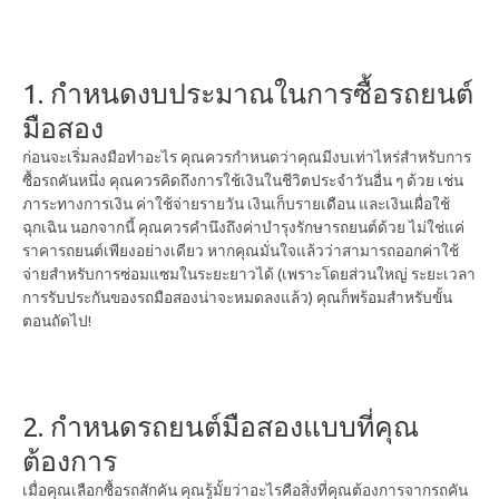
1. กำหนดงบประมาณในการซื้อรถยนต์
มือสอง
ก่อนจะเริ่มลงมือทำอะไร คุณควรกำหนดว่าคุณมีงบเท่าไหร่สำหรับการ
ซื้อรถคันหนึ่ง คุณควรคิดถึงการใช้เงินในชีวิตประจำวันอื่น ๆ ด้วย เช่น
ภาระทางการเงิน ค่าใช้จ่ายรายวัน เงินเก็บรายเดือน และเงินเผื่อใช้
ฉุกเฉิน นอกจากนี้ คุณควรคำนึงถึงค่าบำรุงรักษารถยนต์ด้วย ไม่ใช่แค่
ราคารถยนต์เพียงอย่างเดียว หากคุณมั่นใจแล้วว่าสามารถออกค่าใช้
จ่ายสำหรับการซ่อมแซมในระยะยาวได้ (เพราะโดยส่วนใหญ่ ระยะเวลา
การรับประกันของรถมือสองน่าจะหมดลงแล้ว) คุณก็พร้อมสำหรับขั้น
ตอนถัดไป!
2. กำหนดรถยนต์มือสองแบบที่คุณ
ต้องการ
เมื่อคุณเลือกซื้อรถสักคัน คุณรู้มั้ยว่าอะไรคือสิ่งที่คุณต้องการจากรถคัน