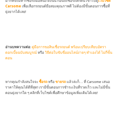
มากที่จะมีหากซื้อรถมือหนึ่ง ดังนั้น ก่อนจะซื้อรถสักคัน เข้าไปดู
เว็บไซต์
Carsome
เพื่อเลือกรถยนต์มือสองคุณภาพดี ไม่ต้องมีขั้นตอนการซื้อที่
ยุ่งยากได้เลย!
อ่านบทความต่อ
:
คู่มือการขอสินเชื่อรถยนต์ พร้อมเปรียบเทียบอัตรา
ดอกเบี้ยฉบับสมบูรณ์
หรือ
วิธีต่อใบขับขี่ออนไลน์ง่ายๆ ทำเองได้ ไม่กี่ขั้น
ตอน
หากคุณกำลังสนใจจะ
ซื้อรถ
หรือ
ขายรถ
แล้วล่ะก็… ที่ Carsome เสนอ
ราคาให้คุณได้ดีที่สุด! เรามีขั้นตอนการชำระเงินที่รวดเร็ว และไม่มีขั้น
ตอนยุ่งยากใด ๆ
คลิกที่เว็บไซต์เพื่อศึกษาข้อมูลเพิ่มเติมได้เลย!