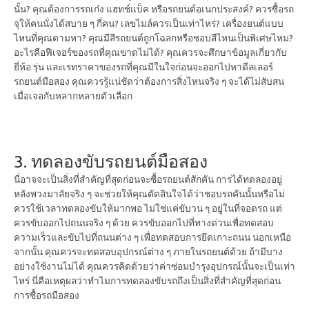
นั้น? คุณต้องการรถเก๋ง แฮทช์แบ็ค หรือรถยนต์อเนกประสงค์? ควรซื้อรถ
จุให้คนนั่งได้สบาย ๆ กี่คน? เลขไมล์ควรเป็นเท่าไหร่? เครื่องยนต์แบบ
ไหนที่คุณตามหา? คุณมีสีรถยนต์ถูกโฉลกหรือชอบสีไหนเป็นพิเศษไหม?
อะไรคือฟีเจอร์ของรถที่คุณขาดไม่ได้? คุณควรจะศึกษาข้อมูลเกี่ยวกับ
ยี่ห้อ รุ่น และเรทราคาของรถที่คุณมีในใจก่อนจะออกไปหาดีลเลอร์
รถยนต์มือสอง คุณควรรู้แน่ชัดว่าต้องการสิ่งไหนจริง ๆ จะได้ไม่สับสน
เมื่อเจอกับหลากหลายตัวเลือก
3. ทดลองขับรถยนต์มือสอง
นี่อาจจะเป็นสิ่งที่สำคัญที่สุดก่อนจะซื้อรถยนต์สักคัน การได้ทดลองอยู่
หลังพวงมาลัยจริง ๆ จะช่วยให้คุณตัดสินใจได้ว่าชอบรถคันนั้นหรือไม่
ควรใช้เวลาทดลองขับให้มากพอ ไม่ใช่แค่ขับวน ๆ อยู่ในที่จอดรถ แต่
ควรขับออกไปถนนจริง ๆ ด้วย ควรขับออกไปที่ทางด่วนเพื่อทดสอบ
ความเร็วและขับไปที่ถนนต่าง ๆ เพื่อทดสอบการยึดเกาะถนน นอกเหนือ
จากนั้น คุณควรจะทดสอบอุปกรณ์ต่าง ๆ ภายในรถยนต์ด้วย ถ้ามีบาง
อย่างใช้งานไม่ได้ คุณควรคิดด้วยว่าค่าซ่อมบำรุงอุปกรณ์นั้นจะเป็นเท่า
ไหร่ นี่คือเหตุผลว่าทำไมการทดลองขับรถถึงเป็นสิ่งที่สำคัญที่สุดก่อน
การซื้อรถมือสอง