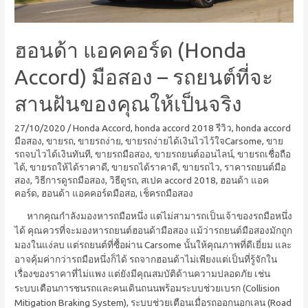
ฮอนด้า แอคคอร์ด (Honda
Accord) มือสอง – รถยนต์ที่จะ
สานฝันของคุณให้เป็นจริง
27/10/2020
/
Honda Accord
,
honda accord 2018 รีวิว
,
honda accord
มือสอง
,
ขายรถ
,
ขายรถง่าย
,
ขายรถง่ายได้เงินไวไว้ใจCarsome
,
ขาย
รถจบไวได้เงินทันที
,
ขายรถมือสอง
,
ขายรถยนต์ออนไลน์
,
ขายรถเชื่อถือ
ได้
,
ขายรถให้ได้ราคาดี
,
ขายรถได้ราคาดี
,
ขายรถไว
,
ราคารถยนต์มือ
สอง
,
วิธีการดูรถมือสอง
,
วิธีดูรถ
,
สเปค accord 2018
,
ฮอนด้า แอค
คอร์ด
,
ฮอนด้า แอคคอร์ดมือสอ
,
เช็ครถมือสอง
หากคุณกำลังมองหารถมือหนึ่ง แต่ไม่สามารถเป็นเจ้าของรถมือหนึ่ง
ได้ คุณควรที่จะมองหารถยนต์ฮอนด้ามือสอง แม้ว่ารถยนต์มือสองมักถูก
มองในแง่ลบ แต่รถยนต์ที่ซื้อผ่าน Carsome นั้นให้คุณภาพที่ดีเยี่ยม และ
อาจคุ้มค่ากว่ารถมือหนึ่งก็ได้ รถจากฮอนด้าไม่เพียงแต่เป็นที่รู้จักใน
เรื่องของราคาที่ไม่แพง แต่ยังมีคุณสมบัติด้านความปลอดภัย เช่น
ระบบเตือนการชนรถและคนเดินถนนพร้อมระบบช่วยเบรก (Collision
Mitigation Braking System), ระบบช่วยเตือนเมื่อรถออกนอกเลน (Road