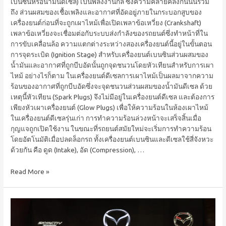
เบนซินหรือน้ำมันดีเซล) เป็นพลังงานกล ซึ่งความคล้ายคลึงกันนั้นรวม
ถึง ส่วนผสมของเชื้อเพลิงและอากาศที่อัดอยู่ภายในกระบอกสูบของ
เครื่องยนต์ก่อนที่จะถูกเผาไหม้เพื่อเปิดเพลาข้อเหวี่ยง (Crankshaft)
เพลาข้อเหวี่ยงจะเชื่อมต่อกับระบบส่งกำลังของรถยนต์ซึ่งทำหน้าที่ใน
การขับเคลื่อนล้อ ความแตกต่างระหว่างสองเครื่องยนต์นี้อยู่ในขั้นตอน
การจุดระเบิด (Ignition Stage) สำหรับเครื่องยนต์เบนซินส่วนผสมของ
น้ำมันและอากาศที่ถูกบีบอัดนั้นถูกจุดชนวนโดยหัวเทียนสำหรับการเผา
ไหม้ อย่างไรก็ตาม ในเครื่องยนต์ดีเซลการเผาไหม้เป็นผลมาจากความ
ร้อนของอากาศที่ถูกบีบอัดซึ่งจะจุดชนวนส่วนผสมของน้ำมันดีเซล ด้วย
เหตุนี้หัวเทียน (Spark Plugs) จึงไม่มีอยู่ในเครื่องยนต์ดีเซล และต้องการ
เพียงหัวเผาเครื่องยนต์ (Glow Plugs) เพื่อให้ความร้อนในห้องเผาไหม้
ในเครื่องยนต์ดีเซลรุ่นเก่า การทำ​ความ​ร้อนล่วงหน้าจะเสร็จสิ้นเมื่อ
กุญแจถูกเปิดใช้งาน ในขณะที่รถยนต์สมัยใหม่จะเริ่มการทำความร้อน
โดยอัตโนมัติเมื่อปลดล็อกรถ ทั้งเครื่องยนต์เบนซินและดีเซลใช้สี่จังหวะ
ด้วยกัน คือ ดูด (Intake), อัด (Compression), …
Read More »