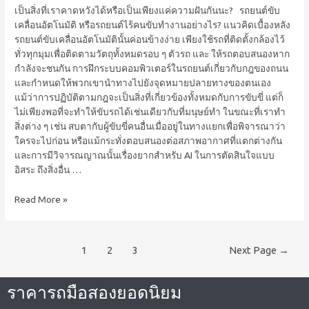
เป็นสิ่งที่เราคาดหวังได้หรือเป็นเพียงแค่ความฝันกันนะ? รถยนต์ขับ
เคลื่อนอัตโนมัติ หรือรถยนต์ไร้คนขับทำงานอย่างไร? แนวคิดเบื้องหลัง
รถยนต์ขับเคลื่อนอัตโนมัตินั้นค่อนข้างง่าย เพียงใช้รถที่ติดตั้งกล้องไว้
ทั่วทุกมุมเพื่อติดตามวัตถุทั้งหมดรอบ ๆ ตัวรถ และ ให้รถตอบสนองหาก
กำลังจะชนกัน การฝึกระบบคอมพิวเตอร์ในรถยนต์เกี่ยวกับกฎของถนน
และกำหนดให้พวกเขานำทางไปยังจุดหมายปลายทางของตนเอง
แม้ว่าการปฏิบัติตามกฎจะเป็นสิ่งที่เกี่ยวข้องทั้งหมดกับการขับขี่ แต่ก็
ไม่เพียงพอที่จะทำให้ขับรถได้เช่นเดียวกับที่มนุษย์ทำ ในขณะที่เราทำ
สิ่งต่าง ๆ เช่น สบตากับผู้ขับขี่คนอื่นเมื่ออยู่ในทางแยกเพื่อพิจารณาว่า
ใครจะไปก่อน หรือแม้กระทั่งตอบสนองต่อสภาพอากาศที่แตกต่างกัน
และการมีวิจารณญาณนั้นเรื่องยากสำหรับ AI ในการตัดสินใจแบบ
อิสระ ถึงสิ่งอื่น …
Read More »
1
2
3
Next Page
→
ราคารถมือสองยอดนิยม