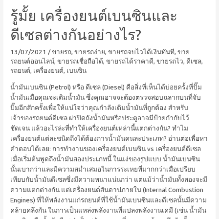
รู้มั้ย เครื่องยนต์เบนซินและ
ดีเซลต่างกันอย่างไร?
13/07/2021
/
ขายรถ
,
ขายรถง่าย
,
ขายรถจบไวได้เงินทันที
,
ขาย
รถยนต์ออนไลน์
,
ขายรถเชื่อถือได้
,
ขายรถได้ราคาดี
,
ขายรถไว
,
ดีเซล
,
รถยนต์
,
เครื่องยนต์
,
เบนซิน
น้ำมันเบนซิน (Petrol) หรือ ดีเซล (Diesel) คือสิ่งที่เห็นได้บ่อยครั้งที่ปั๊ม
น้ำมันเมื่อคุณจะเติมน้ำมัน ซึ่งคุณอาจจะต้องตรวจสอบฉลากบนที่จับ
ปั๊มอีกสักครั้งเพื่อให้แน่ใจว่าคุณกำลังเติมน้ำมันที่ถูกต้อง สำหรับ
เจ้าของรถยนต์ดีเซล ฝาปิดถังน้ำมันหรือประตูอาจมีป้ายกำกับไว้
ชัดเจน แล้วอะไรล่ะที่ทำให้เครื่องยนต์เหล่านี้แตกต่างกัน? ทำไม
เครื่องยนต์แต่ละชนิดถึงได้ต้องการน้ำมันคนละประเภท? อ่านต่อเพื่อหา
คำตอบได้เลย: การทำงานของเครื่องยนต์เบนซิน vs เครื่องยนต์ดีเซล
เมื่อเริ่มต้นพูดถึงน้ำมันสองประเภทนี้ ในแง่ของรูปแบบ น้ำมันเบนซิน
นั้นเบากว่าและมีความสม่ำเสมอในการระเหยที่มากกว่าเมื่อเปรียบ
เทียบกับน้ำมันดีเซลซึ่งมีความหนาแน่นกว่า แต่แม้ว่าน้ำมันทั้งสองจะมี
ความแตกต่างกัน แต่เครื่องยนต์สันดาปภายใน (Internal Combustion
Engines) ที่ให้พลังงานแก่รถยนต์ที่ใช้น้ำมันเบนซินและดีเซลนั้นมีความ
คล้ายคลึงกัน ในการเป็นแหล่งพลังงานที่แปลงพลังงานเคมี (เช่น น้ำมัน