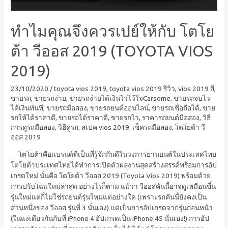
ทำไมคุณจึงควรเปย์ให้กับ โตโย
ต้า วีออส 2019 (TOYOTA VIOS
2019)
23/10/2020
/
toyota vios 2019
,
toyota vios 2019 รีวิว
,
vios 2019 สี
,
ขายรถ
,
ขายรถง่าย
,
ขายรถง่ายได้เงินไวไว้ใจCarsome
,
ขายรถจบไว
ได้เงินทันที
,
ขายรถมือสอง
,
ขายรถยนต์ออนไลน์
,
ขายรถเชื่อถือได้
,
ขาย
รถให้ได้ราคาดี
,
ขายรถได้ราคาดี
,
ขายรถไว
,
ราคารถยนต์มือสอง
,
วิธี
การดูรถมือสอง
,
วิธีดูรถ
,
สเปค vios 2019
,
เช็ครถมือสอง
,
โตโยต้า วี
ออส 2019
โตโยต้าคือแบรนด์ที่เป็นที่รู้จักกันดีในวงการยานยนต์ในประเทศไทย
โตโยต้าประเทศไทยได้ทำการเปิดตัวผลงานสุดสร้างสรรค์พร้อมการอัป
เกรดใหม่ นั่นคือ โตโยต้า วีออส 2019 (Toyota Vios 2019) พร้อมด้วย
การปรับโฉมใหม่ล่าสุด อย่างไรก็ตาม แม้ว่า วีออสคันนี้อาจดูเหมือนขึ้น
รุ่นใหม่แต่ก็ไม่ใช่รถยนต์รุ่นใหม่แต่อย่างใด (เพราะรถคันนี้ยังคงเป็น
ส่วนหนึ่งของ วีออส รุ่นที่ 3 นั่นเอง) แต่เป็นการอัปเกรดจากรุ่นก่อนหน้า
(ในแง่เดียวกันกับที่ iPhone 4 อัปเกรดเป็น iPhone 4S นั่นเอง!) การอัป