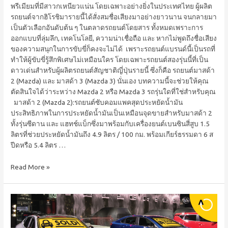
พรีเมียมที่มีสาวกเหนียวแน่น โดยเฉพาะอย่างยิ่งในประเทศไทย ผู้ผลิต
รถยนต์จากฮิโรชิมารายนี้ได้สั่งสมชื่อเสียงมาอย่างยาวนาน จนกลายมา
เป็นตัวเลือกอันดับต้น ๆ ในตลาดรถยนต์โดยสาร ทั้งหมดเพราะการ
ออกแบบที่ลุ่มลึก, เทคโนโลยี, ความน่าเชื่อถือ และ หากไม่พูดถึงชื่อเสียง
ของความสนุกในการขับขี่ก็คงจะไม่ได้ เพราะรถยนต์แบรนด์นี้เป็นรถที่
ทำให้ผู้ขับขี่รู้สึกพิเศษไม่เหมือนใคร โดยเฉพาะรถยนต์สองรุ่นนี้ที่เป็น
ดาวเด่นสำหรับผู้ผลิตรถยนต์สัญชาติญี่ปุ่นรายนี้ ซึ่งก็คือ รถยนต์มาสด้า
2 (Mazda) และ มาสด้า 3 (Mazda 3) นั่นเอง บทความนี้จะช่วยให้คุณ
ตัดสินใจได้ว่าระหว่าง Mazda 2 หรือ Mazda 3 รถรุ่นใดที่ใช่สำหรับคุณ
มาสด้า 2 (Mazda 2):รถยนต์ซับคอมแพคสุดประหยัดน้ำมัน
ประสิทธิภาพในการประหยัดน้ำมันเป็นเหมือนจุดขายสำหรับมาสด้า 2
ทั้งรุ่นซีดาน และ แฮทช์แบ็กซึ่งมาพร้อมกับเครื่องยนต์เบนซินสี่สูบ 1.5
ลิตรที่ช่วยประหยัดน้ำมันถึง 4.9 ลิตร / 100 กม. พร้อมเกียร์ธรรมดา 6 ส
ปีดหรือ 5.4 ลิตร …
Read More »