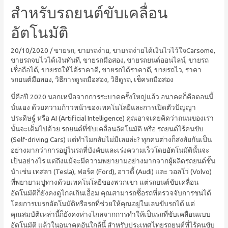
สำหรับรถยนต์ขับเคลื่อน
อัตโนมัติ
20/10/2020
/
ขายรถ
,
ขายรถง่าย
,
ขายรถง่ายได้เงินไวไว้ใจCarsome
,
ขายรถจบไวได้เงินทันที
,
ขายรถมือสอง
,
ขายรถยนต์ออนไลน์
,
ขายรถ
เชื่อถือได้
,
ขายรถให้ได้ราคาดี
,
ขายรถได้ราคาดี
,
ขายรถไว
,
ราคา
รถยนต์มือสอง
,
วิธีการดูรถมือสอง
,
วิธีดูรถ
,
เช็ครถมือสอง
นี่คือปี 2020 นอกเหนือจากการระบาดครั้งใหญ่แล้ว อนาคตก็คือตอนนี้
นั่นเอง ด้วยความก้าวหน้าของเทคโนโลยีและการเปิดตัวปัญญา
ประดิษฐ์ หรือ AI (Artificial Intelligence) คุณอาจเคยคิดว่าถนนของเรา
นั้นจะเต็มไปด้วย รถยนต์ที่ขับเคลื่อนอัตโนมัติ หรือ รถยนต์ไร้คนขับ
(Self-driving Cars) แต่ทำไมกลับไม่มีเลยล่ะ? ทุกคนต่างก็สงสัยกันเป็น
อย่างมากว่าการอยู่ในรถที่บังคับและเร่งความเร็วโดยอัตโนมัตินั้นจะ
เป็นอย่างไร แต่ถึงแม้จะมีความพยายามอย่างมากจากผู้ผลิตรถยนต์ชั้น
นำเช่น เทสลา (Tesla), ฟอร์ด (Ford), อาวดี้ (Audi) และ วอลโว่ (Volvo)
ที่พยายามปูทางด้วยเทคโนโลยีของพวกเขา แต่รถยนต์ขับเคลื่อน
อัตโนมัติก็ยังคงดูไกลเกินเอื้อม คุณสามารถซื้อรถที่ตรวจจับการชนได้
โดยการเบรกอัตโนมัติหรือรถที่ช่วยให้คุณอยู่ในเลนขับรถได้ แต่
คุณสมบัติเหล่านี้ก็ยังคงห่างไกลจากการทำให้เป็นรถที่ขับเคลื่อนแบบ
อัตโนมัติ แล้วในอนาคตอันใกล้นี้ สำหรับประเทศไทยรถยนต์ที่ไร้คนขับ