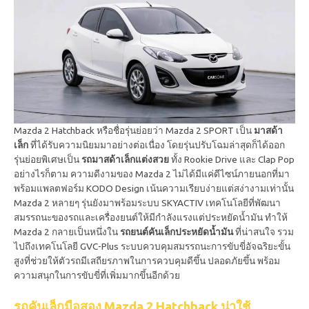
Mazda 2 Hatchback หรือชื่อรุ่นย่อยว่า Mazda 2 SPORT เป็น
มาสด้า
เล็ก
ที่ได้รับความนิยมมาอย่างต่อเนื่อง โดยรุ่นปรับโฉมล่าสุดก็ได้ออก
รุ่นย่อยพิเศษเป็น
รถมาสด้าเล็กแต่งสวย
ทั้ง Rookie Drive และ Clap Pop
อย่างไรก็ตาม ความดีงามของ Mazda 2 ไม่ได้มีแค่ดีไซน์ภายนอกที่มา
พร้อมแพลตฟอร์ม KODO Design เน้นความเรียบง่ายแต่สง่างามเท่านั้น
Mazda 2 หลายๆ รุ่นยังมาพร้อมระบบ SKYACTIV เทคโนโลยีที่พัฒนา
สมรรถนะของรถและเครื่องยนต์ให้มีกำลังแรงแต่ประหยัดน้ำมัน ทำให้
Mazda 2 กลายเป็นหนึ่งใน
รถยนต์คันเล็กประหยัดน้ำมัน
ที่น่าสนใจ รวม
ไปถึงเทคโนโลยี GVC-Plus ระบบควบคุมสมรรถนะการขับขี่อัจฉริยะขั้น
สูงที่ช่วยให้ตัวรถมีเสถียรภาพในการควบคุมดีขึ้น ปลอดภัยขึ้น พร้อม
ความสนุกในการขับขี่ที่เพิ่มมากขึ้นอีกด้วย
รถคันเล็กมือสอง Mazda 2 Hatchback น่าใช้