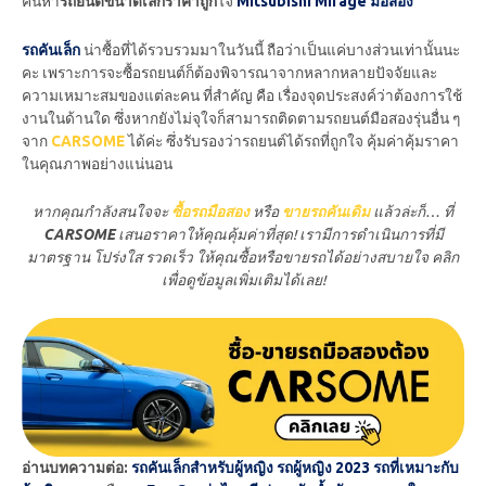
ค้นหา
รถยนต์ขนาดเล็กราคาถูก
ใจ
Mitsubishi Mirage มือสอง
รถคันเล็ก
น่าซื้อที่ได้รวบรวมมาในวันนี้ ถือว่าเป็นแค่บางส่วนเท่านั้นนะ
คะ เพราะการจะซื้อรถยนต์ก็ต้องพิจารณาจากหลากหลายปัจจัยและ
ความเหมาะสมของแต่ละคน ที่สำคัญ คือ เรื่องจุดประสงค์ว่าต้องการใช้
งานในด้านใด ซึ่งหากยังไม่จุใจก็สามารถติดตามรถยนต์มือสองรุ่นอื่น ๆ
จาก
CARSOME
ได้ค่ะ ซึ่งรับรองว่ารถยนต์ได้รถที่ถูกใจ คุ้มค่าคุ้มราคา
ในคุณภาพอย่างแน่นอน
หากคุณกำลังสนใจจะ
ซื้อรถมือสอง
หรือ
ขายรถ
คันเดิม
แล้วล่ะก็… ที่
CARSOME
เสนอราคาให้คุณคุ้มค่าที่สุด! เรามีการดำเนินการที่มี
มาตรฐาน โปร่งใส รวดเร็ว ให้คุณซื้อหรือขายรถได้อย่างสบายใจ คลิก
เพื่อดูข้อมูลเพิ่มเติมได้เลย!
อ่านบทความต่อ:
รถคันเล็กสำหรับผู้หญิง รถผู้หญิง 2023 รถที่เหมาะกับ