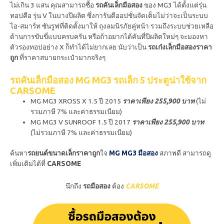
ไม่เกิน 3 แสน คุณสามารถซื้อ
รถคันเล็กมือสอง
ของ MG3 ได้ตั้งแต่รุ่น
ทอปคือ รุ่น V ในบางปีผลิต ซึ่งการันตีออปชั่นจัดเต็มไม่ว่าจะเป็นระบบ
ไอ-สมาร์ท ซันรูฟที่ติดตั้งมาให้ ถุงลมนิรภัยคู่หน้า รวมถึงระบบช่วยเหลือ
ด้านการขับขี่แบบครบครัน หรือถ้าอยากได้คันที่ปีผลิตใหม่ๆ จะมองหา
ตัวรองทอปอย่าง X ก็ทำได้ไม่ยากเลย นับว่าเป็น
รถเก๋งเล็กมือสองราคา
ถูก
ที่ราคาสบายกระเป๋ามากจริงๆ
รถคันเล็กมือสอง MG MG3 รถเล็ก 5 ประตูน่าใช้จาก
CARSOME
MG MG3 XROSS X 1.5 ปี 2015
ราคาเพียง 255,900 บาท
(ไม่
รวมภาษี 7% และค่าธรรมเนียม)
MG MG3 V SUNROOF 1.5 ปี 2017
ราคาเพียง 255,900 บาท
(ไม่รวมภาษี 7% และค่าธรรมเนียม)
ค้นหา
รถยนต์ขนาดเล็กราคาถูก
ใจ
MG MG3 มือสอง
สภาพดี สามารถดู
เพิ่มเติมได้ที่
CARSOME
นึกถึง
รถมือสอง
ต้อง
CARSOME