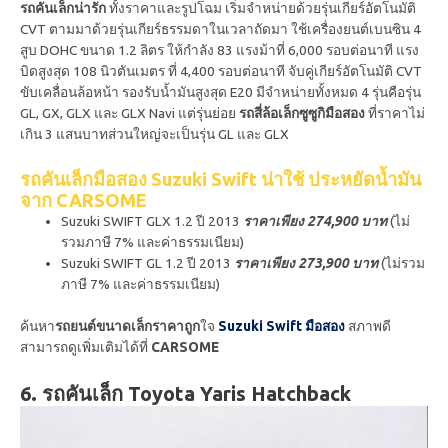
รถคันเล็กน่ารัก
ทั้งราคาและรูปโฉม เริ่มจำหน่ายด้วยรุ่นเกียร์อัตโนมัติ
CVT ตามมาด้วยรุ่นเกียร์ธรรมดาในเวลาถัดมา ใช้เครื่องยนต์เบนซิน 4
สูบ DOHC ขนาด 1.2 ลิตร ให้กำลัง 83 แรงม้าที่ 6,000 รอบต่อนาที แรง
บิดสูงสุด 108 นิวตันเมตร ที่ 4,400 รอบต่อนาที จับคู่เกียร์อัตโนมัติ CVT
ขับเคลื่อนล้อหน้า รองรับน้ำมันสูงสุด E20 มีจำหน่ายทั้งหมด 4 รุ่นคือรุ่น
GL, GX, GLX และ GLX Navi แต่รุ่นย่อย
รถสี่ล้อเล็กซูซูกิมือสอง
ที่ราคาไม่
เกิน 3 แสนบาทส่วนใหญ่จะเป็นรุ่น GL และ GLX
รถคันเล็กมือสอง Suzuki Swift น่าใช้ ประหยัดน้ำมัน
จาก CARSOME
Suzuki SWIFT GLX 1.2 ปี 2013
ราคาเพียง 274,900 บาท
(ไม่
รวมภาษี 7% และค่าธรรมเนียม)
Suzuki SWIFT GL 1.2 ปี 2013
ราคาเพียง 273,900 บาท
(ไม่รวม
ภาษี 7% และค่าธรรมเนียม)
ค้นหา
รถยนต์ขนาดเล็กราคาถูก
ใจ
Suzuki Swift มือสอง
สภาพดี
สามารถดูเพิ่มเติมได้ที่
CARSOME
6. รถคันเล็ก Toyota Yaris Hatchback