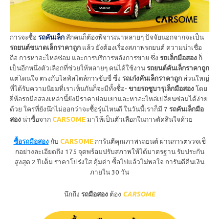
การจะซื้อ
รถคันเล็ก
สักคนก็ต้องพิจารณาหลายๆ ปัจจัยนอกจากจะเป็น
รถยนต์ขนาดเล็กราคาถูก
แล้ว ยังต้องเรื่องสภาพรถยนต์ ความน่าเชื่อ
ถือ การหาอะไหล่ซ่อม และการบริการหลังการขาย ซึ่ง
รถเล็กมือสอง
ก็
เป็นอีกหนึ่งตัวเลือกที่ช่วยให้หลายๆ คนได้ใช้งาน
รถยนต์คันเล็กราคาถูก
แต่โดนใจ ตรงกับไลฟ์สไตล์การขับขี่ ซึ่ง
รถเก๋งคันเล็กราคาถูก
ส่วนใหญ่
ที่ได้รับความนิยมที่เราเห็นกันก็จะมีทั้งซื้อ-
ขายรถซูบารุเล็กมือสอง
โดย
ยี่ห้อรถมือสองเหล่านี้ยังมีราคาย่อมเยาและหาอะไหล่เปลี่ยนซ่อมได้ง่าย
ด้วย ใครที่ยังนึกไม่ออกว่าจะซื้อรุ่นไหนดี ในวันนี้เราก็มี 7
รถคันเล็กมือ
สอง
น่าซื้อจาก
CARSOME
มาให้เป็นตัวเลือกในการตัดสินใจด้วย
ซื้อรถมือสอง
กับ
CARSOME
การันตีคุณภาพรถยนต์ ผ่านการตรวจเช็
กอย่างละเอียดถึง 175 จุดพร้อมปรับสภาพให้ได้มาตรฐาน รับประกัน
สูงสุด 2 ปีเต็ม ราคาโปร่งใส คุ้มค่า ซื้อไปแล้วไม่พอใจ การันตีคืนเงิน
ภายใน 30 วัน
นึกถึง
รถมือสอง
ต้อง
CARSOME