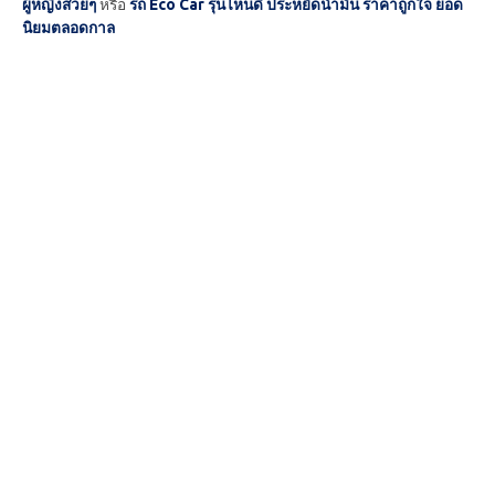
ผู้หญิงสวยๆ
หรือ
รถ Eco Car รุ่นไหนดี ประหยัดน้ำมัน ราคาถูกใจ ยอด
นิยมตลอดกาล