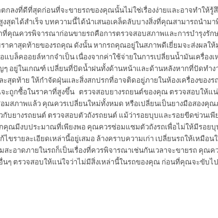
ตกลงที่ดีที่สุดก่อนที่จะขายรถของคุณนั้นไม่ใช่เรื่องง่ายและอาจทำให้รู้
สูงสุดได้สำเร็จ บทความนี้ได้นำเสนอเคล็ดลับบางสิ่งที่คุณสามารถนำมา
น สิ่งแรกที่คุณควรพิจารณาก่อนขายรถคือการตรวจสอบสภาพและการบำรุง
ข้ากับราคาสุดท้ายของรถคุณ ดังนั้น หากรถคุณอยู่ในสภาพดีเยี่ยมจะส่งผลใ
รือแบล็คออยล์หากจำเป็น เนื่องจากค่าใช้จ่ายในการเปลี่ยนน้ำมันเครื่องเ
 อยู่ในเกณฑ์ เปลี่ยนที่ปัดน้ำฝนทั้งด้านหน้าและด้านหลังหากที่ปัด
ละสุดท้าย ให้กำจัดฝุ่นและสิ่งสกปรกที่อาจติดอยู่ภายในห้องเครื่องของร
ณจะถูกซื้อในราคาที่สูงขึ้น ตรวจสอบยางรถยนต์ของคุณ ตรวจสอบให้แน่ใจ
ื่อมสภาพแล้ว คุณควรเปลี่ยนใหม่ทั้งหมด หรือเปลี่ยนเป็นยางมือสองคุณ
กับยางรถยนต์ ตรวจสอบตัวถังรถยนต์ แม้ว่ารอยบุบและรอยขีดข่วนเพียงเล
ณมีงบประมาณที่เพียงพอ คุณควรซ่อมแซมตัวถังรถเพื่อไม่ให้มีรอยบุบห
ขรายละเอียดเหล่านี้อยู่เสมอ ล้างคราบความเก่า เปลี่ยนรถให้เหมือนให
มสะอาดภายในรถก็เป็นเรื่องที่ควรพิจารณาเช่นกันเวลาจะขายรถ คุณควรเก
อื่นๆ ตรวจสอบให้แน่ใจว่าไม่มีสิ่งเหล่านี้ในรถของคุณ ก่อนที่คุณจะขับไ