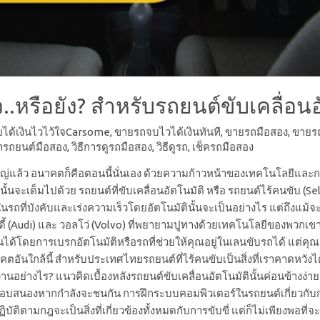
หรือยัง? สำหรับรถยนต์ขับเคลื่อนอ
ยได้เงินไวไว้ใจCarsome
,
ขายรถจบไวได้เงินทันที
,
ขายรถมือสอง
,
ขายร
ารถยนต์มือสอง
,
วิธีการดูรถมือสอง
,
วิธีดูรถ
,
เช็ครถมือสอง
ญ่แล้ว อนาคตก็คือตอนนี้นั่นเอง ด้วยความก้าวหน้าของเทคโนโลยีและการ
นจะเต็มไปด้วย รถยนต์ที่ขับเคลื่อนอัตโนมัติ หรือ รถยนต์ไร้คนขับ (Sel
่ในรถที่บังคับและเร่งความเร็วโดยอัตโนมัตินั้นจะเป็นอย่างไร แต่ถึงแ
าวดี้ (Audi) และ วอลโว่ (Volvo) ที่พยายามปูทางด้วยเทคโนโลยีของพวกเขา
นได้โดยการเบรกอัตโนมัติหรือรถที่ช่วยให้คุณอยู่ในเลนขับรถได้ แต่คุณ
าคตอันใกล้นี้ สำหรับประเทศไทยรถยนต์ที่ไร้คนขับเป็นสิ่งที่เราคาดหวั
อย่างไร? แนวคิดเบื้องหลังรถยนต์ขับเคลื่อนอัตโนมัตินั้นค่อนข้างง่าย เพีย
้รถตอบสนองหากกำลังจะชนกัน การฝึกระบบคอมพิวเตอร์ในรถยนต์เกี่ย
ตามกฎจะเป็นสิ่งที่เกี่ยวข้องทั้งหมดกับการขับขี่ แต่ก็ไม่เพียงพอที่จะ