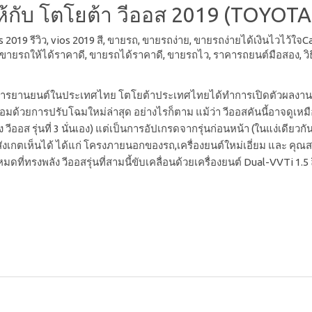
้กับ โตโยต้า วีออส 2019 (TOYOTA
 2019 รีวิว
,
vios 2019 สี
,
ขายรถ
,
ขายรถง่าย
,
ขายรถง่ายได้เงินไวไว้ใจ
ขายรถให้ได้ราคาดี
,
ขายรถได้ราคาดี
,
ขายรถไว
,
ราคารถยนต์มือสอง
,
ว
นวงการยานยนต์ในประเทศไทย โตโยต้าประเทศไทยได้ทำการเปิดตัวผลงานสุ
มด้วยการปรับโฉมใหม่ล่าสุด อย่างไรก็ตาม แม้ว่า วีออสคันนี้อาจดูเหมือน
 วีออส รุ่นที่ 3 นั่นเอง) แต่เป็นการอัปเกรดจากรุ่นก่อนหน้า (ในแง่เดียวก
ถสังเกตเห็นได้ ได้แก่ โครงภายนอกของรถ,เครื่องยนต์ใหม่เอี่ยม และ 
มดที่ทรงพลัง วีออสรุ่นที่สามนี้ขับเคลื่อนด้วยเครื่องยนต์ Dual-VVTi 1.5 