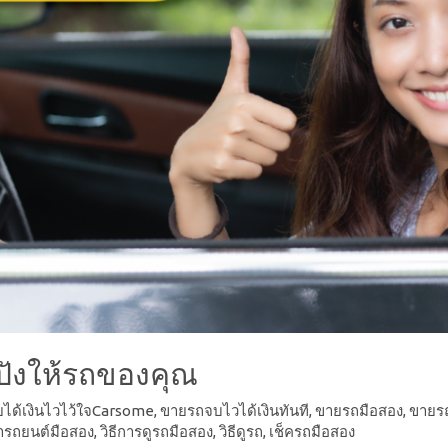
ดปังให้รถของคุณ
ยได้เงินไวไว้ใจCarsome
,
ขายรถจบไวได้เงินทันที
,
ขายรถมือสอง
,
ขายร
ารถยนต์มือสอง
,
วิธีการดูรถมือสอง
,
วิธีดูรถ
,
เช็ครถมือสอง