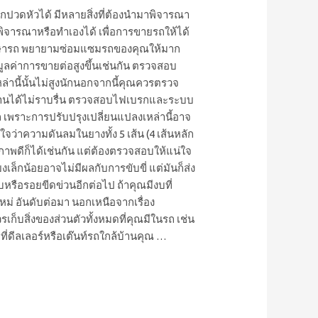
สึกปวดหัวได้ มีหลายสิ่งที่ต้องนำมาพิจารณา
พิจารณาหรือทำเองได้ เพื่อการขายรถให้ได้
รักษารถ พยายามซ่อมแซมรถของคุณให้มาก
ห้มูลค่าการขายต่อสูงขึ้นเช่นกัน ตรวจสอบ
หล่านี้นั้นไม่สูงนักนอกจากนี้คุณควรตรวจ
ทำงานได้ไม่ราบรื่น ตรวจสอบไฟเบรกและระบบ
ถ เพราะการปรับปรุงเปลี่ยนแปลงเหล่านี้อาจ
ว่าความดันลมในยางทั้ง 5 เส้น (4 เส้นหลัก
ภาพดีก็ได้เช่นกัน แต่ต้องตรวจสอบให้แน่ใจ
็กน้อยอาจไม่มีผลกับการขับขี่ แต่มันก็ส่ง
รือรอยขีดข่วนอีกต่อไป ถ้าคุณมีงบที่
ม่ อันดับต่อมา นอกเหนือจากเรื่อง
็บสิ่งของส่วนตัวทั้งหมดที่คุณมีในรถ เช่น
ปที่ดีลเลอร์หรือเต๊นท์รถใกล้บ้านคุณ …