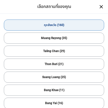
เลือกสถานที่ของคุณ
ดาวน์โหลดแอป CARSOME
เปิด
ให้คุณค้นหาคันที่ใช่ได้ง่ายกว่า
ดาวน์โหลดแอป
ทุกจังหวัด (160)
ซื้อรถยนต์
ทุกจังหวัด
Muang Rayong (35)
Taling Chan (29)
ตัวกรองทั้งหมด
2
เรียงลำดับ
Thon Buri (21)
ตั้งค่าใหม่
รถ MPV
รถ SUV
แจ้งเตือนการค้นหา
Suang Luang (25)
ค้นหารถคันต่อไปได้เร็วขึ้น
ตัวช่วยที่จะให้คุณหารถคันที่โดนใจได้อย่างสะดวก รวดเร็ว และง่ายยิ่ง
Bang Khae (11)
ขึ้น!
สำเร็จ
Bang Yai (16)