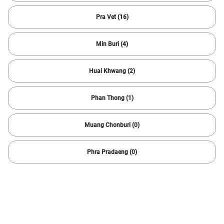
160 ผลลัพธ์
Pra Vet (16)
Min Buri (4)
Huai Khwang (2)
Phan Thong (1)
Muang Chonburi (0)
1/
6
Phra Pradaeng (0)
2021 Isuzu
MU-X ACTIVE 1.9
86,451 กม.
Automatic
Muang Rayong
865,000
16,868 บาท /เดือน
บาท